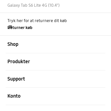
Galaxy Tab S6 Lite 4G (10.4")
Tryk her for at returnere dit køb
Returner køb
Åben
Footer Navigation
Shop
Åben
Produkter
Åben
Support
Åben
Konto
Åben