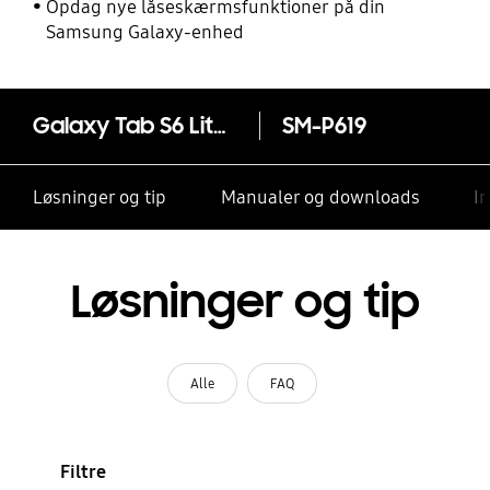
Opdag nye låseskærmsfunktioner på din
Samsung Galaxy-enhed
Galaxy Tab S6 Lite 4G (10.4")
SM-P619
Løsninger og tip
Manualer og downloads
I
Løsninger og tip
Alle
FAQ
Filtre