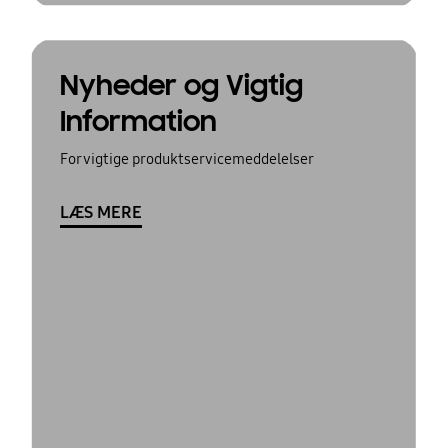
Nyheder og Vigtig
Information
For vigtige produktservicemeddelelser
LÆS MERE