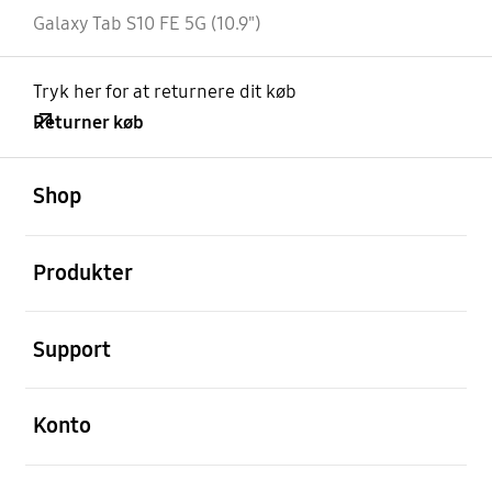
Galaxy Tab S10 FE 5G (10.9")
Tryk her for at returnere dit køb
Returner køb
Åben
Footer Navigation
Shop
Åben
Produkter
Åben
Support
Åben
Konto
Åben