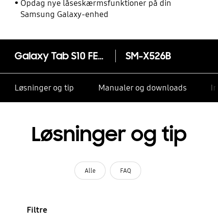
Opdag nye låseskærmsfunktioner på din
Samsung Galaxy-enhed
Galaxy Tab S10 FE 5G (10.9")
SM-X526B
Løsninger og tip
Manualer og downloads
I
Løsninger og tip
Alle
FAQ
Filtre