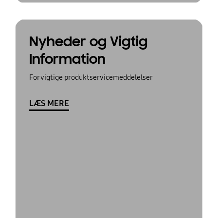
Nyheder og Vigtig
Information
For vigtige produktservicemeddelelser
LÆS MERE