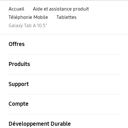
Accueil
Aide et assistance produit
Téléphonie Mobile
Tablettes
Galaxy Tab A 10.5"
ouvrir
Footer Navigation
Offres
ouvrir
Produits
ouvrir
Support
ouvrir
Compte
ouvrir
Développement Durable