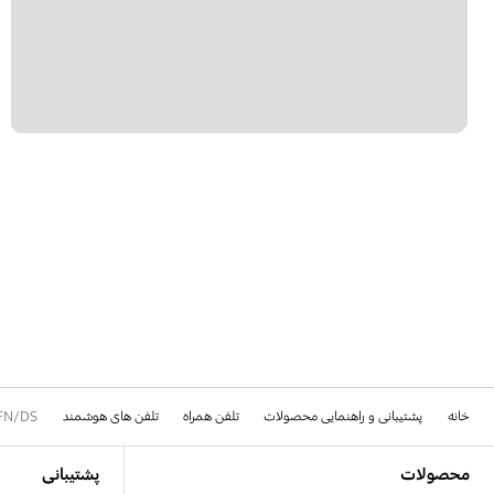
شنیداری
قفل
نحوه کار
پیامک
کلید خاموش روشن
خانه
پشتیبانی و راهنمایی محصولات
تلفن همراه
تلفن های هوشمند
FN/DS
Footer Navigation
محصولات
پشتیبانی