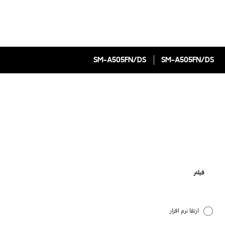
SM-A505FN/DS
SM-A505FN/DS
فیلتر
ارتقا نرم افزار