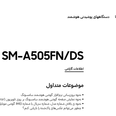
دستگاههای پوشیدنی هوشمند
SM-A505FN/DS
اطلاعات گارانتی
موضوعات متداول
نحوه بروزرسانی نرم‌افزار گوشی هوشمند سامسونگ
نحوه نمایش صفحه گوشی هوشمند سامسونگ بر روی تلویزیون (Screen Mirror)
نحوه ی یافتن شماره مدل، شماره سریال یا شماره IMEI گوشی موبایل
چطور می‌توانم عکس‌های پاک‌شده را بازیابی کنم؟