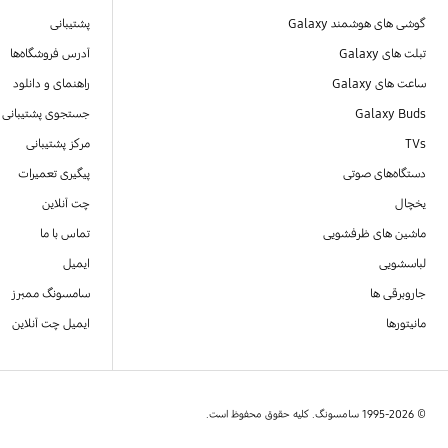
گوشی های هوشمند Galaxy
پشتیبانی
تبلت های Galaxy
آدرس فروشگاه‌ها
ساعت های Galaxy
راهنمای و دانلود
Galaxy Buds
جستجوی پشتیبانی
TVs
مرکز پشتیبانی
دستگاه‌های صوتی
پیگیری تعمیرات
یخچال
چت آنلاین
ماشین های ظرفشویی
تماس با ما
لباسشویی
ایمیل
جاروبرقی ها
سامسونگ ممبرز
مانیتورها
ایمیل چت آنلاین
© 1995-2026 سامسونگ. کلیه حقوق محفوظ است.