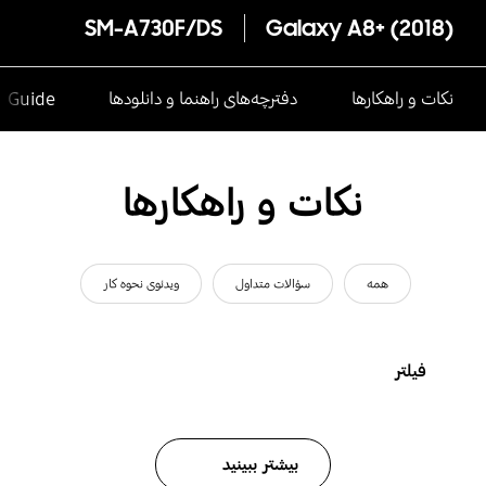
SM-A730F/DS
Galaxy A8+ ‎(2018)‎
نکات و راهکارها
دفترچه‌های راهنما و دانلودها
e Guide
نکات و راهکارها
همه
سؤالات متداول
ویدئوی نحوه کار
فیلتر
بیشتر ببینید