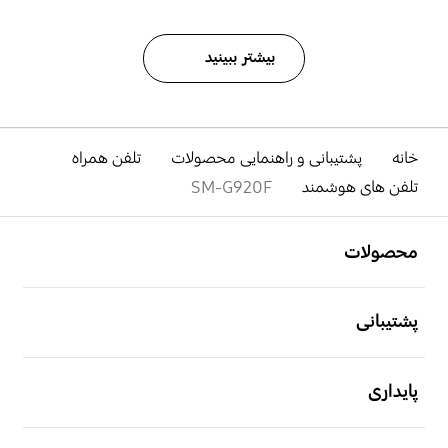
بیشتر ببینید
خانه
پشتیبانی و راهنمایی محصولات
تلفن همراه
تلفن های هوشمند
SM-G920F
باز کن
Footer Navigation
محصولات
باز کن
پشتیبانی
باز کن
پایداری
باز کن