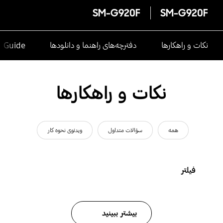
SM-G920F
SM-G920F
نکات و راهکارها
دفترچه‌های راهنما و دانلودها
e Guide
نکات و راهکارها
همه
سؤالات متداول
ویدئوی نحوه کار
فیلتر
بیشتر ببینید