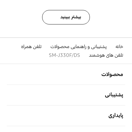
بیشتر ببینید
خانه
پشتیبانی و راهنمایی محصولات
تلفن همراه
تلفن های هوشمند
SM-J330F/DS
باز کن
Footer Navigation
محصولات
باز کن
پشتیبانی
باز کن
پایداری
باز کن