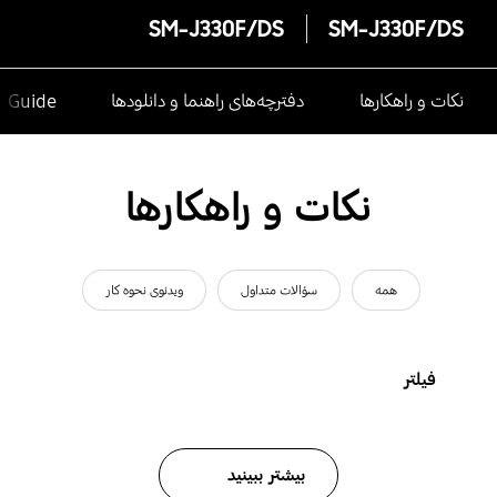
SM-J330F/DS
SM-J330F/DS
نکات و راهکارها
دفترچه‌های راهنما و دانلودها
e Guide
نکات و راهکارها
همه
سؤالات متداول
ویدئوی نحوه کار
فیلتر
بیشتر ببینید