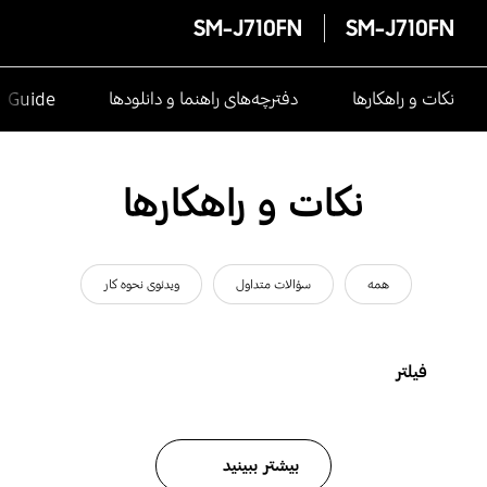
SM-J710FN
SM-J710FN
نکات و راهکارها
دفترچه‌های راهنما و دانلودها
e Guide
نکات و راهکارها
همه
سؤالات متداول
ویدئوی نحوه کار
فیلتر
بیشتر ببینید