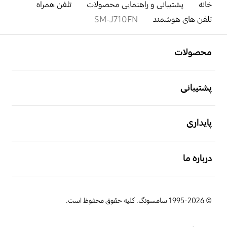
خانه
پشتیبانی و راهنمایی محصولات
تلفن همراه
تلفن های هوشمند
SM-J710FN
باز کن
Footer Navigation
محصولات
باز کن
پشتیبانی
باز کن
پایداری
باز کن
درباره ما
© 1995-2026 سامسونگ. کلیه حقوق محفوظ است.