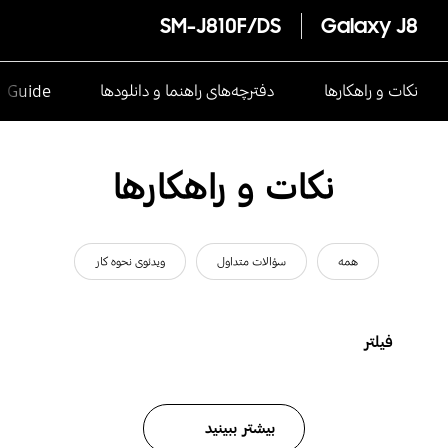
SM-J810F/DS
Galaxy J8
نکات و راهکارها
دفترچه‌های راهنما و دانلودها
e Guide
نکات و راهکارها
همه
سؤالات متداول
ویدئوی نحوه کار
فیلتر
بیشتر ببینید