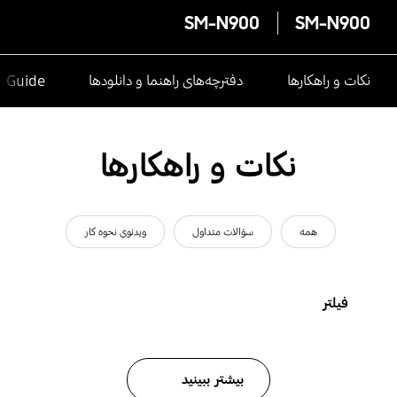
SM-N900
SM-N900
نکات و راهکارها
دفترچه‌های راهنما و دانلودها
e Guide
نکات و راهکارها
همه
سؤالات متداول
ویدئوی نحوه کار
فیلتر
بیشتر ببینید