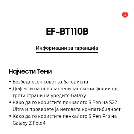
3
Предупредување
EF-BT110B
Информации за гаранција
Најчести Теми
Безбедносен совет за батеријата
Дефекти на неовластени заштитни фолии од
трети страни на уредите Galaxy
Како да го користите пенкалото S Pen на S22
Ultra и проверете ја неговата компатибилност
Како да го користите пенкалото S Pen Pro на
Galaxy Z Fold4