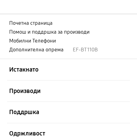
Почетна страница
Помош и поддршка за производи
Мобилни Телефони
Дополнителна опрема
EF-BT110B
Отвори
Footer Navigation
Истакнато
Отвори
Производи
Отвори
Поддршка
Отвори
Одржливост