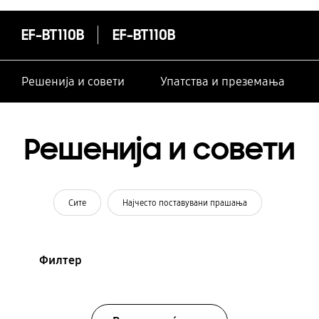
EF-BT110B
EF-BT110B
Решенија и совети
Упатства и преземања
Решенија и совети
Сите
Најчесто поставувани прашања
Филтер