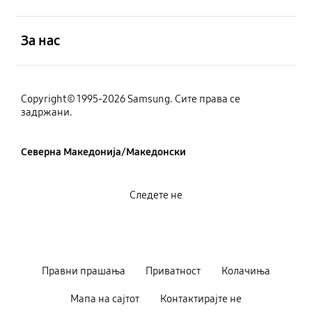
Отвори
За нас
Copyright© 1995-2026 Samsung. Сите права се
задржани.
Северна Македонија/Македонски
Следете не
Правни прашања
Приватност
Колачиња
Мапа на сајтот
Контактирајте не