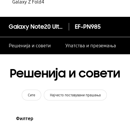
Galaxy Z Fold4
Galaxy Note20 Ultra Силиконска футрола
EF-PN985
Решенија и совети
Упатства и преземања
Решенија и совети
Сите
Најчесто поставувани прашања
Филтер