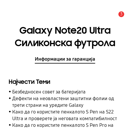
3
Предупредување
Galaxy Note20 Ultra
Силиконска футрола
Информации за гаранција
Најчести Теми
Безбедносен совет за батеријата
Дефекти на неовластени заштитни фолии од
трети страни на уредите Galaxy
Како да го користите пенкалото S Pen на S22
Ultra и проверете ја неговата компатибилност
Како да го користите пенкалото S Pen Pro на