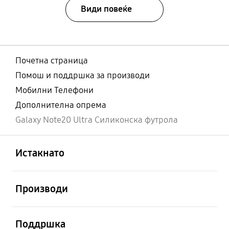
Види повеќе
Почетна страница
Помош и поддршка за производи
Мобилни Телефони
Дополнителна опрема
Galaxy Note20 Ultra Силиконска футрола
Отвори
Footer Navigation
Истакнато
Отвори
Производи
Отвори
Поддршка