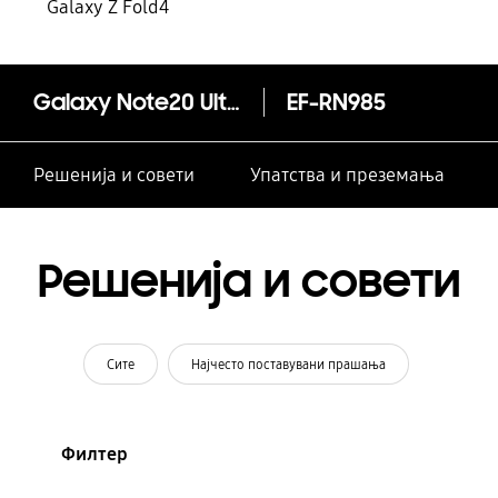
Galaxy Z Fold4
Galaxy Note20 Ultra Заштитна стоечка футрола
EF-RN985
Решенија и совети
Упатства и преземања
Решенија и совети
Сите
Најчесто поставувани прашања
Филтер