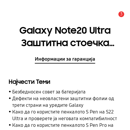
3
Предупредување
Galaxy Note20 Ultra
Заштитна стоечка
футрола
Информации за гаранција
Најчести Теми
Безбедносен совет за батеријата
Дефекти на неовластени заштитни фолии од
трети страни на уредите Galaxy
Како да го користите пенкалото S Pen на S22
Ultra и проверете ја неговата компатибилност
Како да го користите пенкалото S Pen Pro на