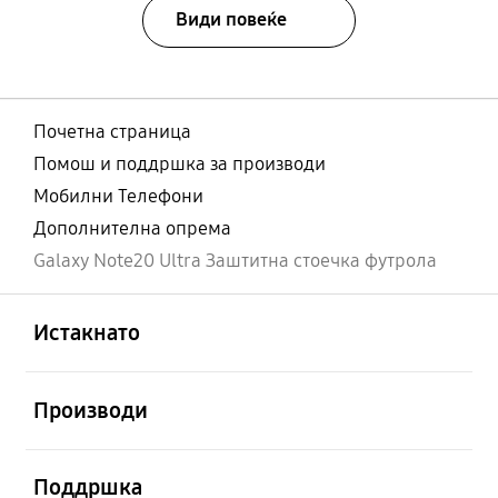
Види повеќе
Почетна страница
Помош и поддршка за производи
Мобилни Телефони
Дополнителна опрема
Galaxy Note20 Ultra Заштитна стоечка футрола
Отвори
Footer Navigation
Истакнато
Отвори
Производи
Отвори
Поддршка