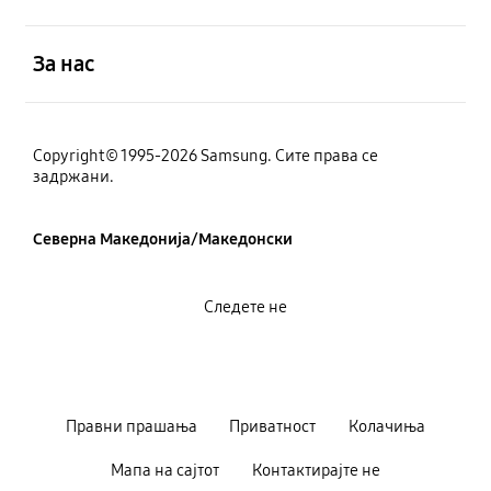
Отвори
За нас
Copyright© 1995-2026 Samsung. Сите права се
задржани.
Северна Македонија/Македонски
Следете не
Правни прашања
Приватност
Колачиња
Мапа на сајтот
Контактирајте не