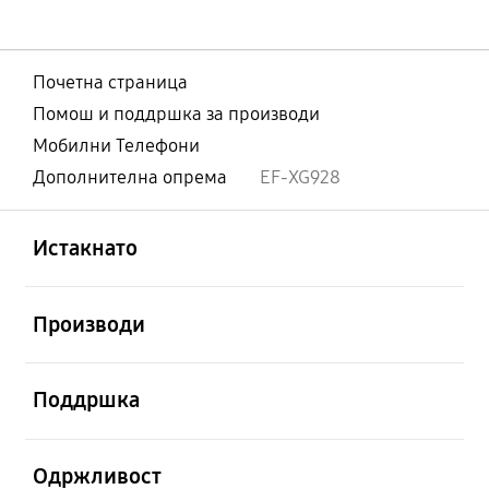
Почетна страница
Помош и поддршка за производи
Мобилни Телефони
Дополнителна опрема
EF-XG928
Отвори
Footer Navigation
Истакнато
Отвори
Производи
Отвори
Поддршка
Отвори
Одржливост