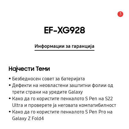
3
Предупредување
EF-XG928
Информации за гаранција
Најчести Теми
Безбедносен совет за батеријата
Дефекти на неовластени заштитни фолии од
трети страни на уредите Galaxy
Како да го користите пенкалото S Pen на S22
Ultra и проверете ја неговата компатибилност
Како да го користите пенкалото S Pen Pro на
Galaxy Z Fold4