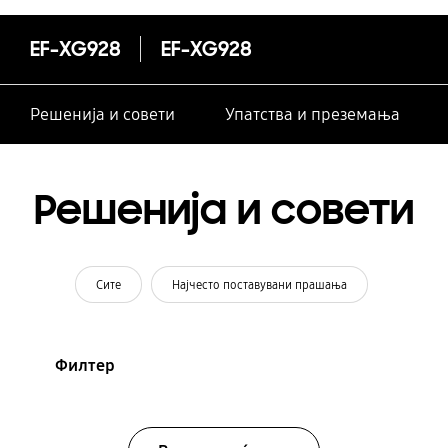
EF-XG928
EF-XG928
Решенија и совети
Упатства и преземања
Решенија и совети
Сите
Најчесто поставувани прашања
Филтер