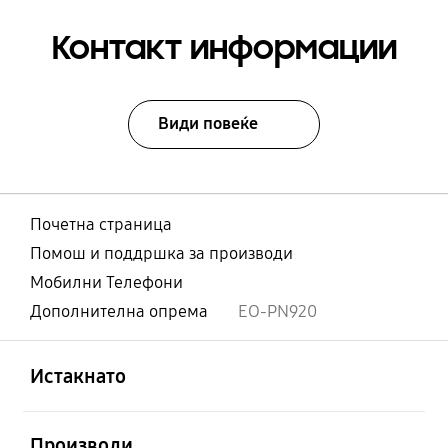
Контакт информации
Види повеќе
Почетна страница
Помош и поддршка за производи
Мобилни Телефони
Дополнителна опрема
EO-PN920
Отвори
Footer Navigation
Истакнато
Отвори
Производи