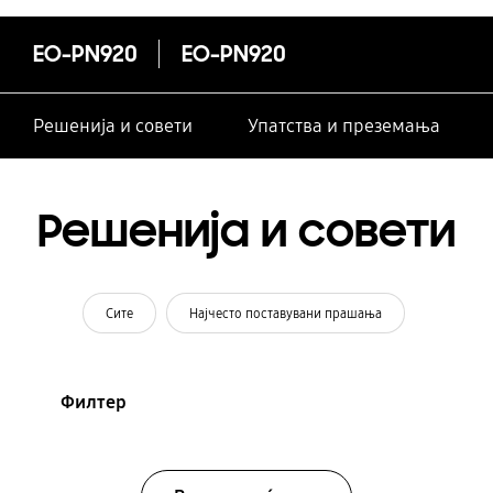
EO-PN920
EO-PN920
Решенија и совети
Упатства и преземања
Решенија и совети
Сите
Најчесто поставувани прашања
Филтер