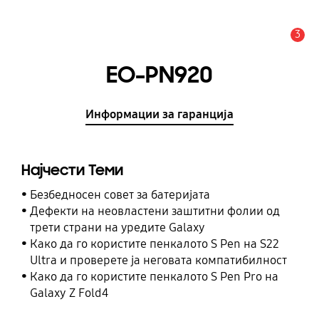
3
Предупредување
EO-PN920
Информации за гаранција
Најчести Теми
Безбедносен совет за батеријата
Дефекти на неовластени заштитни фолии од
трети страни на уредите Galaxy
Како да го користите пенкалото S Pen на S22
Ultra и проверете ја неговата компатибилност
Како да го користите пенкалото S Pen Pro на
Galaxy Z Fold4