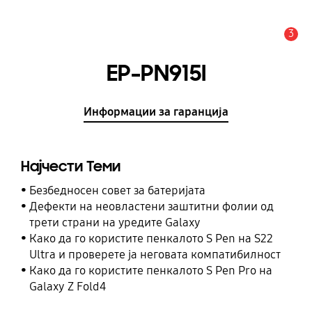
3
Предупредување
EP-PN915I
Информации за гаранција
Најчести Теми
Безбедносен совет за батеријата
Дефекти на неовластени заштитни фолии од
трети страни на уредите Galaxy
Како да го користите пенкалото S Pen на S22
Ultra и проверете ја неговата компатибилност
Како да го користите пенкалото S Pen Pro на
Galaxy Z Fold4