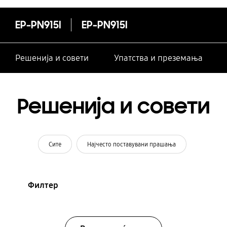
EP-PN915I
EP-PN915I
Решенија и совети
Упатства и преземања
Решенија и совети
Сите
Најчесто поставувани прашања
Филтер