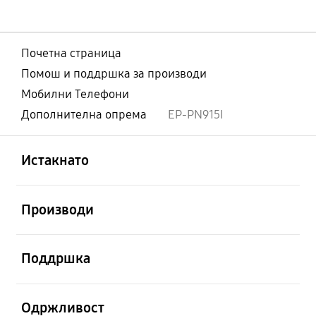
Почетна страница
Помош и поддршка за производи
Мобилни Телефони
Дополнителна опрема
EP-PN915I
Отвори
Footer Navigation
Истакнато
Отвори
Производи
Отвори
Поддршка
Отвори
Одржливост