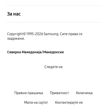
Отвори
За нас
Copyright© 1995-2026 Samsung. Сите права се
задржани.
Северна Македонија/Македонски
Следете не
Правни прашања
Приватност
Колачиња
Мапа на сајтот
Контактирајте не