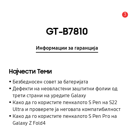
3
Предупредување
GT-B7810
Информации за гаранција
Најчести Теми
Безбедносен совет за батеријата
Дефекти на неовластени заштитни фолии од
трети страни на уредите Galaxy
Како да го користите пенкалото S Pen на S22
Ultra и проверете ја неговата компатибилност
Како да го користите пенкалото S Pen Pro на
Galaxy Z Fold4