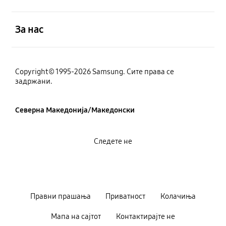
Отвори
За нас
Copyright© 1995-2026 Samsung. Сите права се
задржани.
Северна Македонија/Македонски
Следете не
Правни прашања
Приватност
Колачиња
Мапа на сајтот
Контактирајте не