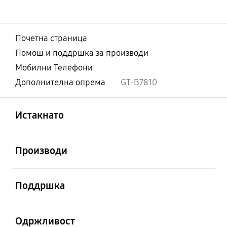
Почетна страница
Помош и поддршка за производи
Мобилни Телефони
Дополнителна опрема
GT-B7810
Отвори
Footer Navigation
Истакнато
Отвори
Производи
Отвори
Поддршка
Отвори
Одржливост