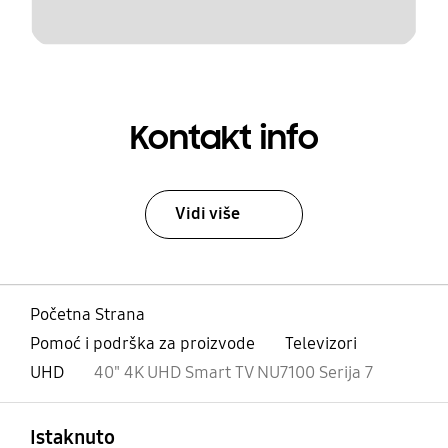
Kontakt info
Vidi više
Početna Strana
Pomoć i podrška za proizvode
Televizori
UHD
40" 4K UHD Smart TV NU7100 Serija 7
Otvori
Footer Navigation
Istaknuto