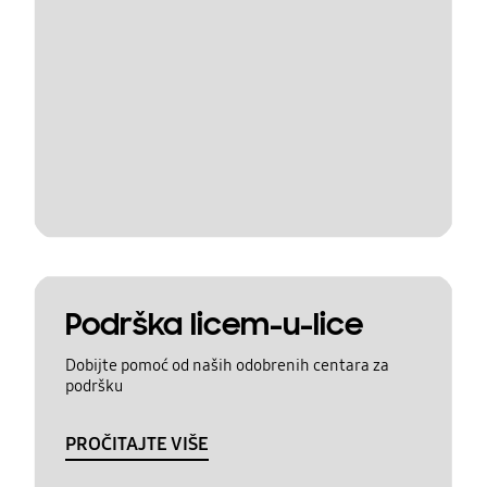
Podrška licem-u-lice
Dobijte pomoć od naših odobrenih centara za
podršku
PROČITAJTE VIŠE