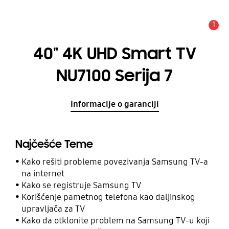
1
Upozorenje
40" 4K UHD Smart TV
NU7100 Serija 7
Informacije o garanciji
Najčešće Teme
Kako rešiti probleme povezivanja Samsung TV-a
na internet
Kako se registruje Samsung TV
Korišćenje pametnog telefona kao daljinskog
upravljača za TV
Kako da otklonite problem na Samsung TV-u koji