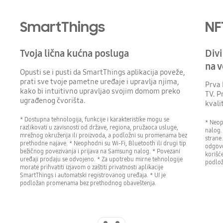
SmartThings
NF
Tvoja lična kućna posluga
Divi
na 
Opusti se i pusti da SmartThings aplikacija poveže,
prati sve tvoje pametne uređaje i upravlja njima,
Prva 
kako bi intuitivno upravljao svojim domom preko
TV. P
ugrađenog čvorišta.
kvali
* Dostupna tehnologija, funkcije i karakteristike mogu se
* Neop
razlikovati u zavisnosti od države, regiona, pružaoca usluge,
nalog.
mrežnog okruženja ili proizvoda, a podložni su promenama bez
strane
prethodne najave. * Neophodni su Wi-Fi, Bluetooth ili drugi tip
odgovor
bežičnog povezivanja i prijava na Samsung nalog. * Povezani
korišće
uređaji prodaju se odvojeno. * Za upotrebu mirne tehnologije
podlož
morate prihvatiti izjavom o zaštiti privatnosti aplikacije
SmartThings i automatski registrovanog uređaja. * UI je
podložan promenama bez prethodnog obaveštenja.
Indicator 1
Indicator 2