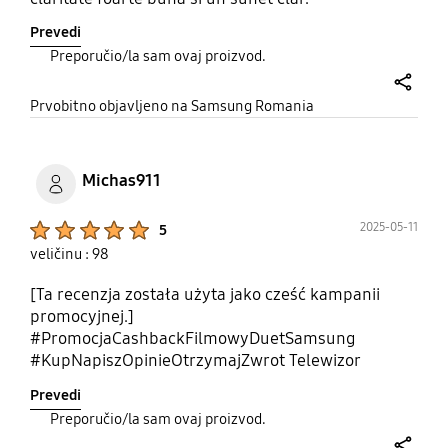
Prevedi
Preporučio/la sam ovaj proizvod.
share
Prvobitno objavljeno na Samsung Romania
Michas911
Product Ratings :
2025-05-11
5
veličinu : 98
[Ta recenzja została użyta jako cześć kampanii
promocyjnej.]
#PromocjaCashbackFilmowyDuetSamsung
#KupNapiszOpinieOtrzymajZwrot Telewizor
Samsung 98” QLED 4K Q80C to absolutna perełka
Prevedi
w świecie dużych ekranów i technologii QLED.
Preporučio/la sam ovaj proizvod.
Imponujący, aż 98-calowy ekran robi niesamowite