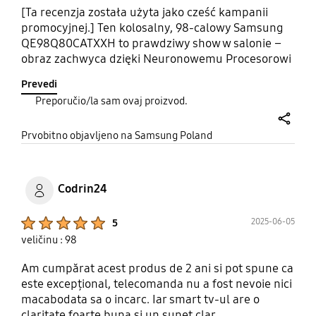
[Ta recenzja została użyta jako cześć kampanii
promocyjnej.] Ten kolosalny, 98-calowy Samsung
QE98Q80CATXXH to prawdziwy show w salonie –
obraz zachwyca dzięki Neuronowemu Procesorowi
AI Quantum 4K, który inteligentnie podnosi jakość
Prevedi
starszych materiałów, a Quantum HDR+ i
Preporučio/la sam ovaj proizvod.
bezpośrednie podświetlenie strefowe zapewniają
głębię czerni i żywe kolory nawet w jasnym
share
pomieszczeniu. Design supercienki i elegancki, a
Prvobitno objavljeno na Samsung Poland
Smart Hub sprawia, że dostęp do ulubionych
aplikacji jest szybki i wygodny. Dodatkowo pilot z
ładowaniem solarno‑USB to praktyczny gadżet.
Codrin24
Pomimo sporego rozmiaru, obsługa jest intuicyjna,
a system działa płynnie.
Product Ratings :
2025-06-05
5
#KupNapiszOpinieOtrzymajPrezent
veličinu : 98
#PromocjaSuperEmocjezTelewizoramiSamsung
Am cumpărat acest produs de 2 ani si pot spune ca
este excepțional, telecomanda nu a fost nevoie nici
macabodata sa o incarc. Iar smart tv-ul are o
claritate foarte buna si un sunet clar.