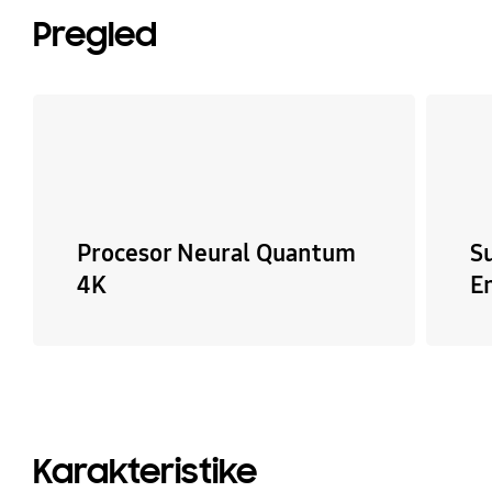
Pregled
Procesor Neural Quantum
S
4K
E
Karakteristike