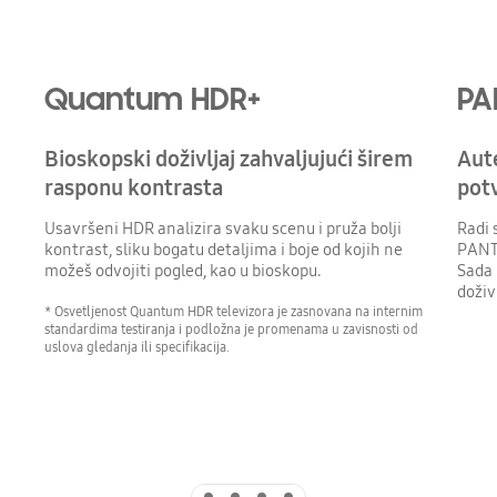
Quantum HDR+
PA
Bioskopski doživljaj zahvaljujući širem
Aut
rasponu kontrasta
pot
Usavršeni HDR analizira svaku scenu i pruža bolji
Radi 
kontrast, sliku bogatu detaljima i boje od kojih ne
PANTO
možeš odvojiti pogled, kao u bioskopu.
Sada 
doživ
* Osvetljenost Quantum HDR televizora je zasnovana na internim
standardima testiranja i podložna je promenama u zavisnosti od
uslova gledanja ili specifikacija.
Indicator 1
Indicator 2
Indicator 3
Indicator 4