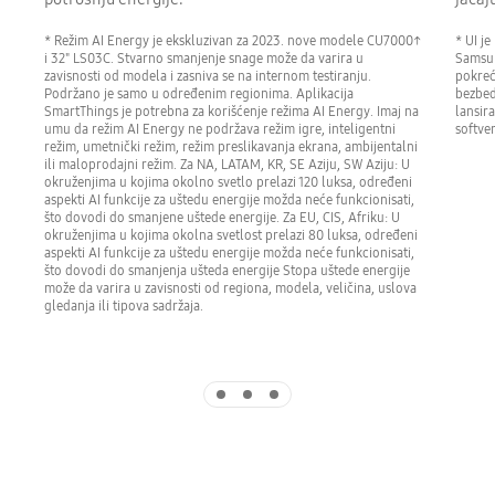
* Režim AI Energy je ekskluzivan za 2023. nove modele CU7000↑
* UI j
i 32" LS03C. Stvarno smanjenje snage može da varira u
Samsun
zavisnosti od modela i zasniva se na internom testiranju.
pokreć
Podržano je samo u određenim regionima. Aplikacija
bezbed
SmartThings je potrebna za korišćenje režima AI Energy. Imaj na
lansir
umu da režim AI Energy ne podržava režim igre, inteligentni
softver
režim, umetnički režim, režim preslikavanja ekrana, ambijentalni
ili maloprodajni režim. Za NA, LATAM, KR, SE Aziju, SW Aziju: U
okruženjima u kojima okolno svetlo prelazi 120 luksa, određeni
aspekti AI funkcije za uštedu energije možda neće funkcionisati,
što dovodi do smanjene uštede energije. Za EU, CIS, Afriku: U
okruženjima u kojima okolna svetlost prelazi 80 luksa, određeni
aspekti AI funkcije za uštedu energije možda neće funkcionisati,
što dovodi do smanjenja ušteda energije Stopa uštede energije
može da varira u zavisnosti od regiona, modela, veličina, uslova
gledanja ili tipova sadržaja.
Indicator 1
Indicator 2
Indicator 3