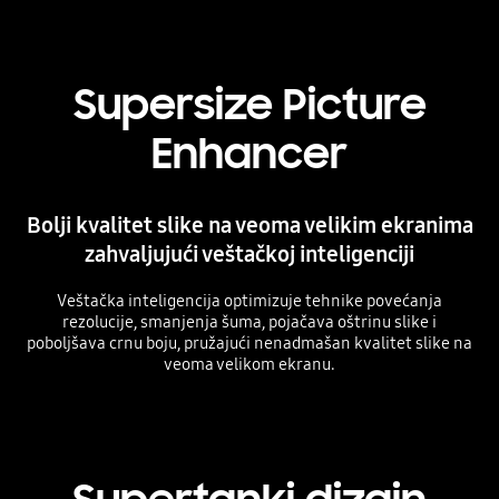
Supersize Picture
Enhancer
Bolji kvalitet slike na veoma velikim ekranima
zahvaljujući veštačkoj inteligenciji
Veštačka inteligencija optimizuje tehnike povećanja
rezolucije, smanjenja šuma, pojačava oštrinu slike i
poboljšava crnu boju, pružajući nenadmašan kvalitet slike na
veoma velikom ekranu.
Playing video