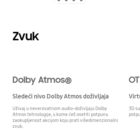
Zvuk
Dolby Atmos®
OT
Sledeći nivo Dolby Atmos doživljaja
Virt
Uživaj u neverovatnom audio-doživljaju Dolby
3D su
Atmos tehnologije, u kome ćeš osetiti potpunu
potpu
zaokupljenost akcijom koju prati višedimenzionalni
zvuk.