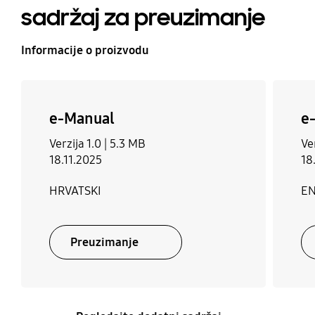
inteligentnym domem to dodatkowe atuty.
sadržaj za preuzimanje
Nowoczesny, minimalistyczny wygląd sprawia, że
telewizor prezentuje się bardzo elegancko. To
Informacije o proizvodu
doskonały wybór dla wymagających użytkowników,
którzy szukają jakości i prestiżu.
e-Manual
e
Verzija 1.0 |
5.3 MB
Ver
18.11.2025
18
HRVATSKI
EN
Preuzimanje