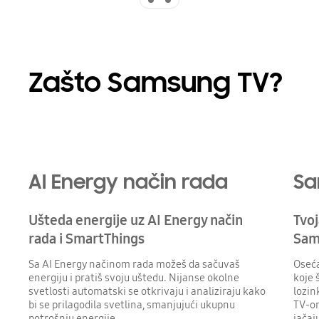
Zašto Samsung TV?
Playing video
AI Energy način rada
Sa
Ušteda energije uz AI Energy način
Tvoj
rada i SmartThings
Sam
Sa AI Energy načinom rada možeš da sačuvaš
Oseća
energiju i pratiš svoju uštedu. Nijanse okolne
koje 
svetlosti automatski se otkrivaju i analiziraju kako
lozin
bi se prilagodila svetlina, smanjujući ukupnu
TV-om
potrošnju energije.
jačaj