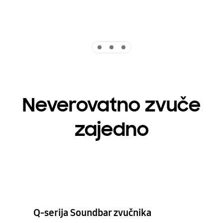
Indicator 1
Indicator 2
Indicator 3
Neverovatno zvuče
zajedno
Q-serija Soundbar zvučnika