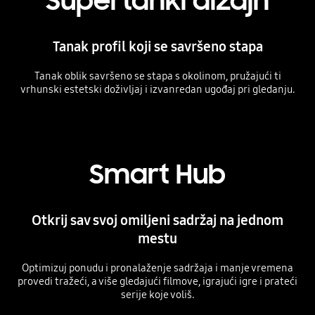
Supertanki dizajn
Tanak profil koji se savršeno stapa
Tanak oblik savršeno se stapa s okolinom, pružajući ti
vrhunski estetski doživljaj i izvanredan ugođaj pri gledanju.
Playing video
Smart Hub
Otkrij sav svoj omiljeni sadržaj na jednom
mestu
Optimizuj ponudu i pronalaženje sadržaja i manje vremena
provedi tražeći, a više gledajući filmove, igrajući igre i prateći
serije koje voliš.