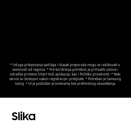
* Usluga prikazivanja sadržaja i izlazak preporuka mogu se razlikovati u 
zavisnosti od regiona. * Pre korišćenja potrebno je prihvatiti uslove i 
odredbe primene Smart Hub aplikacije, kao i Politiku privatnosti. * Neki 
servisi su dostupni nakon registracije i pretplate. * Potreban je Samsung 
nalog. * UI je podložan promenama bez prethodnog obaveštenja.
Slika
Playing video