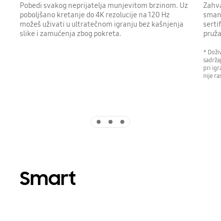
Pobedi svakog neprijatelja munjevitom brzinom. Uz
Zahva
poboljšano kretanje do 4K rezolucije na 120 Hz
smanj
možeš uživati u ultratečnom igranju bez kašnjenja
sert
slike i zamućenja zbog pokreta.
pruža
* Doživ
sadrža
pri ig
nije r
Indicator 1
Indicator 2
Indicator 3
Smart