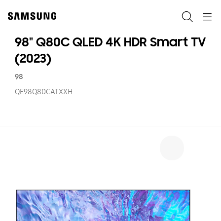
Skip
to
Pretraga
Navigation
content
98" Q80C QLED 4K HDR Smart TV
(2023)
98
QE98Q80CATXXH
98
Q
Q
4
H