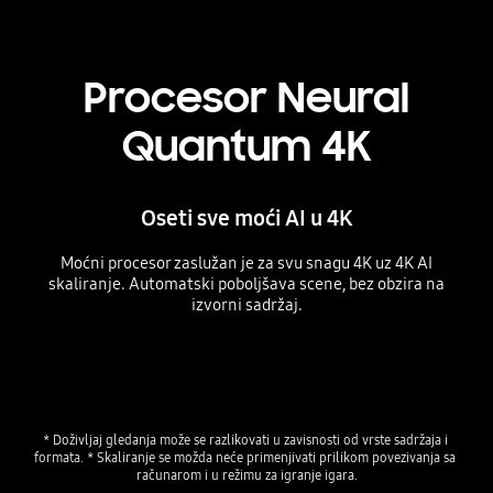
Procesor Neural
Quantum 4K
Oseti sve moći AI u 4K
Moćni procesor zaslužan je za svu snagu 4K uz 4K AI
skaliranje. Automatski poboljšava scene, bez obzira na
izvorni sadržaj.
Playing video
* Doživljaj gledanja može se razlikovati u zavisnosti od vrste sadržaja i 
formata. * Skaliranje se možda neće primenjivati prilikom povezivanja sa 
računarom i u režimu za igranje igara.