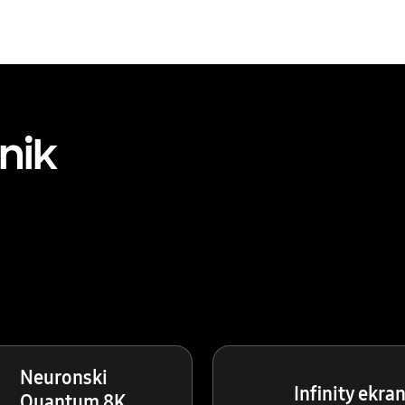
nik
Neuronski
Infinity ekra
Quantum 8K