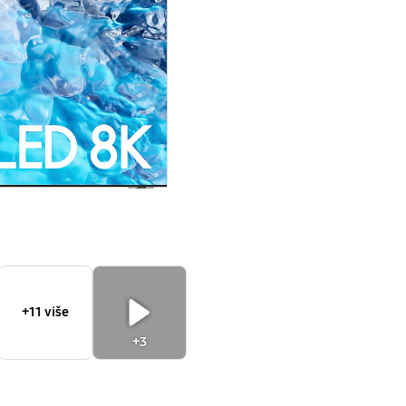
(2022)
+11 više
+3