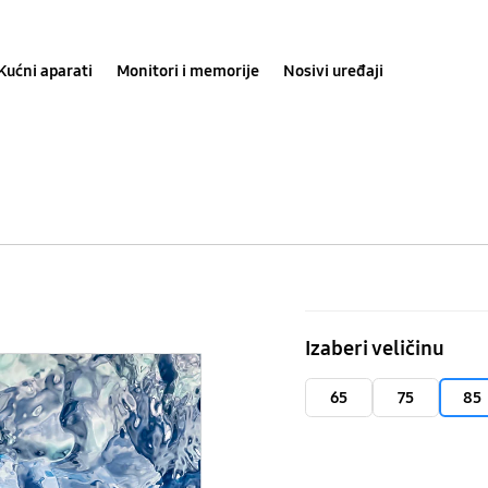
Kućni aparati
Monitori i memorije
Nosivi uređaji
85"
Neo
Izaberi veličinu
QLED
8K
65
75
85
TV
QN900B