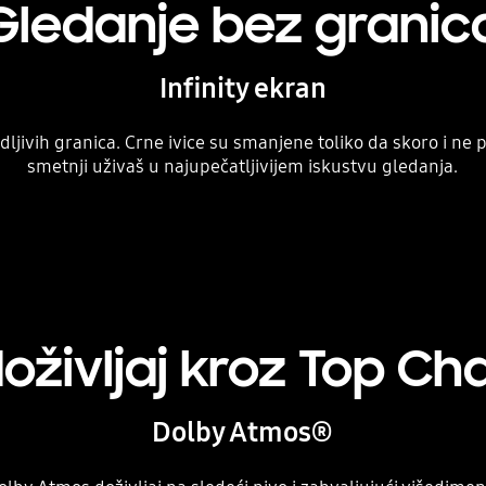
Gledanje bez granic
Infinity ekran
dljivih granica. Crne ivice su smanjene toliko da skoro i ne 
smetnji uživaš u najupečatljivijem iskustvu gledanja.
oživljaj kroz Top Ch
Dolby Atmos®