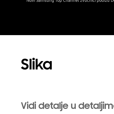
Novi Samsung Top Channel zvučnici podižu Do
Slika
Vidi detalje u detalji