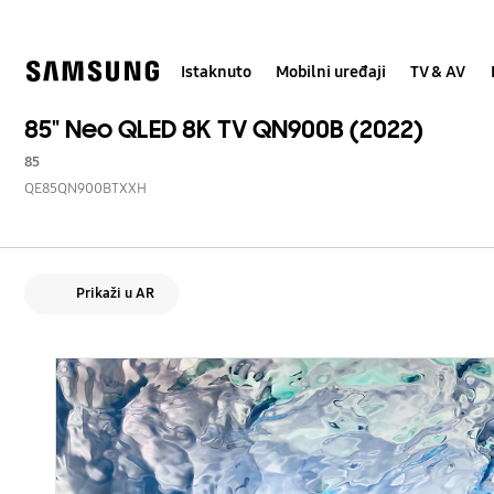
Skip
to
content
Istaknuto
Mobilni uređaji
TV & AV
85" Neo QLED 8K TV QN900B (2022)
85
QE85QN900BTXXH
Prikaži u AR