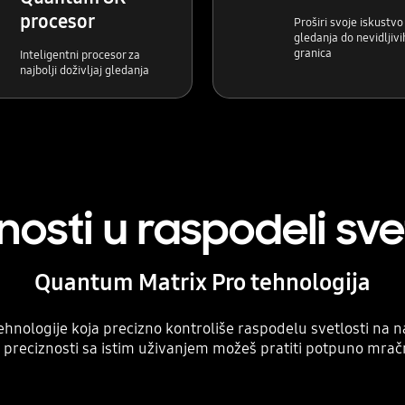
procesor
Proširi svoje iskustvo
gledanja do nevidljivi
granica
Inteligentni procesor za
najbolji doživljaj gledanja
osti u raspodeli sve
Quantum Matrix Pro tehnologija
ehnologije koja precizno kontroliše raspodelu svetlosti 
j preciznosti sa istim uživanjem možeš pratiti potpuno mračn