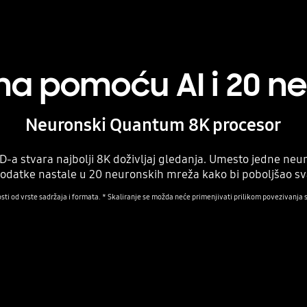
ena pomoću AI i 20 
Neuronski Quantum 8K procesor
-a stvara najbolji 8K doživljaj gledanja. Umesto jedne neur
datke nastale u 20 neuronskih mreža kako bi poboljšao svak
osti od vrste sadržaja i formata. * Skaliranje se možda neće primenjivati prilikom povezivanja s