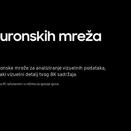
neuronskih mreža
onske mreže za analiziranje vizuelnih podataka,
i vizuelni detalj tvog 8K sadržaja.
a PC računarom i u režimu za igranje igrica.
Playing video