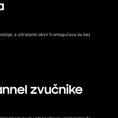
a
postoje, a ultratanki okvir ti omogućava da bez
Playing video
annel zvučnike