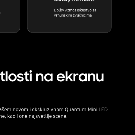
Dolby Atmos iskustvo sa
h
vrhunskim zvučnicima
tlosti na ekranu
na našem novom i ekskluzivnom Quantum Mini LED
e, kao i one najsvetlije scene.
Playing video