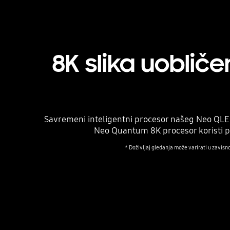
8K slika uoblič
Savremeni inteligentni procesor našeg Neo QLED
Neo Quantum 8K procesor koristi po
* Doživljaj gledanja može varirati u zavisn