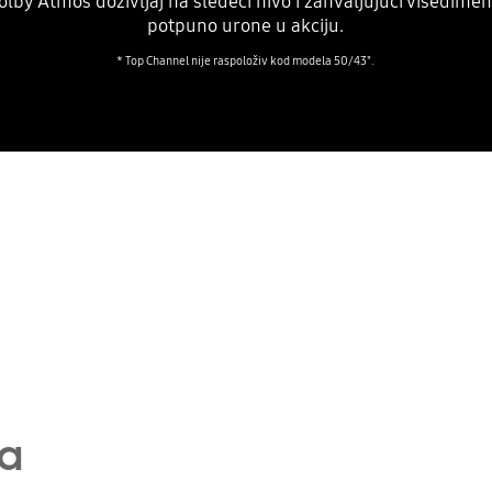
lby Atmos doživljaj na sledeći nivo i zahvaljujući višed
potpuno urone u akciju.
* Top Channel nije raspoloživ kod modela 50/43".
ma