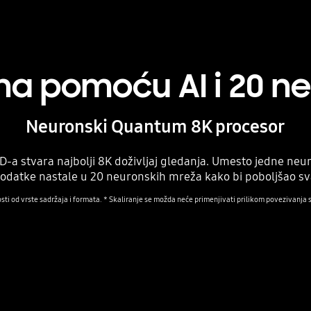
ena pomoću AI i 20 
Neuronski Quantum 8K procesor
-a stvara najbolji 8K doživljaj gledanja. Umesto jedne neur
datke nastale u 20 neuronskih mreža kako bi poboljšao svak
osti od vrste sadržaja i formata. * Skaliranje se možda neće primenjivati prilikom povezivanja s