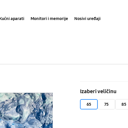
Kućni aparati
Monitori i memorije
Nosivi uređaji
65"
Neo
Izaberi veličinu
QLED
8K
65
75
85
TV
QN900B