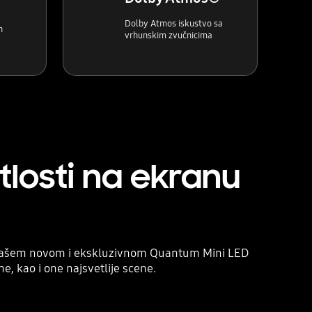
Dolby Atmos iskustvo sa
h
vrhunskim zvučnicima
tlosti na ekranu
na našem novom i ekskluzivnom Quantum Mini LED
e, kao i one najsvetlije scene.
Playing video