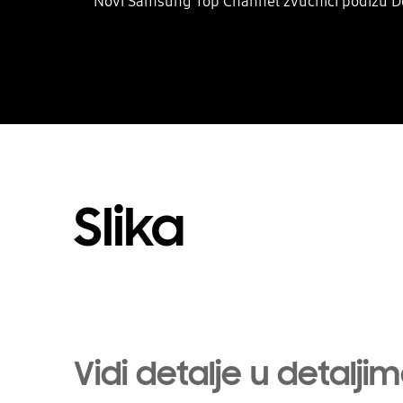
Novi Samsung Top Channel zvučnici podižu Do
Slika
Vidi detalje u detalji