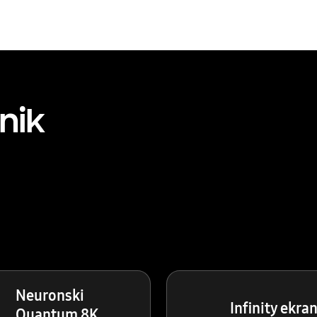
nik
Neuronski
Infinity ekra
Quantum 8K