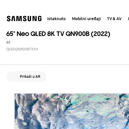
Skip
to
content
Istaknuto
Mobilni uređaji
TV & AV
65" Neo QLED 8K TV QN900B (2022)
65
QE65QN900BTXXH
Prikaži u AR