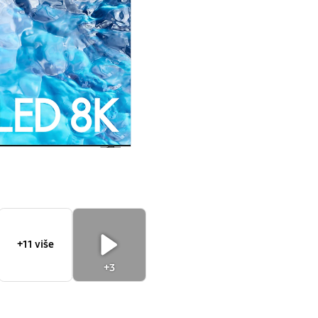
(2022)
+11 više
+3