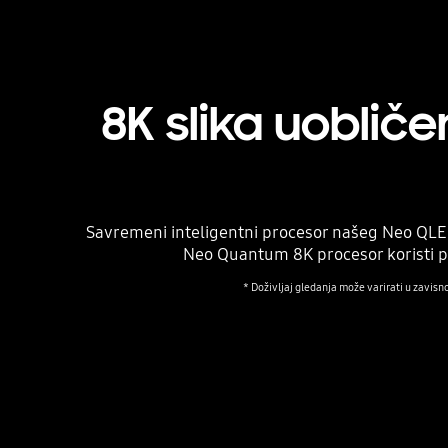
8K slika uoblič
Savremeni inteligentni procesor našeg Neo QLED
Neo Quantum 8K procesor koristi po
* Doživljaj gledanja može varirati u zavisn