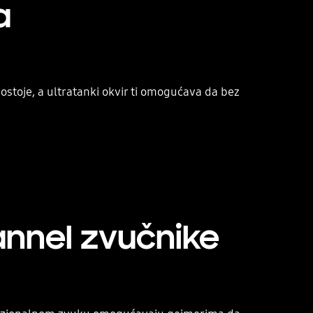
a
postoje, a ultratanki okvir ti omogućava da bez
Playing video
annel zvučnike