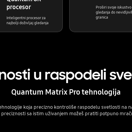
procesor
Proširi svoje iskustvo
gledanja do nevidljivi
granica
Inteligentni procesor za
najbolji doživljaj gledanja
osti u raspodeli sve
Quantum Matrix Pro tehnologija
ehnologije koja precizno kontroliše raspodelu svetlosti 
j preciznosti sa istim uživanjem možeš pratiti potpuno mračn