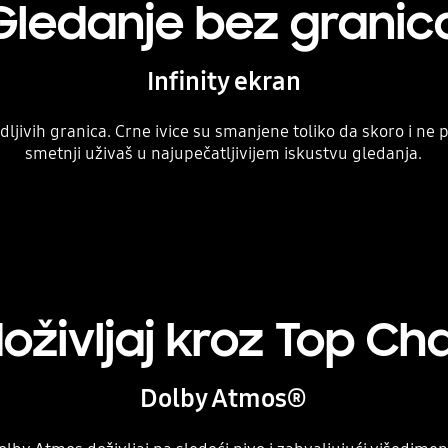
Gledanje bez granic
Infinity ekran
dljivih granica. Crne ivice su smanjene toliko da skoro i ne 
smetnji uživaš u najupečatljivijem iskustvu gledanja.
oživljaj kroz Top Ch
Dolby Atmos®