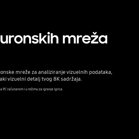
neuronskih mreža
onske mreže za analiziranje vizuelnih podataka,
i vizuelni detalj tvog 8K sadržaja.
a PC računarom i u režimu za igranje igrica.
Playing video