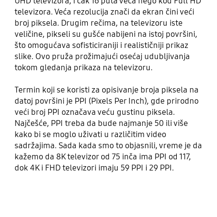
UHD televizora, i čak 16 puta veća nego kod Full HD
televizora. Veća rezolucija znači da ekran čini veći
broj piksela. Drugim rečima, na televizoru iste
veličine, pikseli su gušće nabijeni na istoj površini,
što omogućava sofisticiraniji i realističniji prikaz
slike. Ovo pruža prožimajući osećaj udubljivanja
tokom gledanja prikaza na televizoru.
Termin koji se koristi za opisivanje broja piksela na
datoj površini je PPI (Pixels Per Inch), gde prirodno
veći broj PPI označava veću gustinu piksela.
Najčešće, PPI treba da bude najmanje 50 ili više
kako bi se moglo uživati u različitim video
sadržajima. Sada kada smo to objasnili, vreme je da
kažemo da 8K televizor od 75 inča ima PPI od 117,
dok 4K i FHD televizori imaju 59 PPI i 29 PPI.