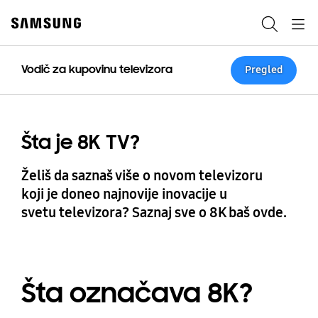
Skip
to
Pretraga
Navigation
content
Vodič za kupovinu televizora
Pregled
Šta je 8K TV?
Želiš da saznaš više o novom televizoru
koji je doneo najnovije inovacije u
svetu televizora? Saznaj sve o 8K baš ovde.
Šta označava 8K?