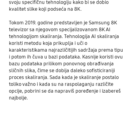
svoju specifičnu tehnologiju kako bi se dobio
kvalitet slike koji podseća na 8K.
Tokom 2019. godine predstavljen je Samsung 8K
televizor sa njegovom specijalizovanom 8K AI
tehnologijom skaliranja. Tehnologija AI skaliranja
koristi metodu koja prikuplja i uči o
karakteristikama najrazličitijih sadržaja prema tipu
i potom ih čuva u bazi podataka. Kasnije koristi ovu
bazu podataka prilikom ponovnog obrađivanja
sličnih slika, čime se dobija daleko sofisticiraniji
proces skaliranja. Sada kada je skaliranje postalo
toliko važno i kada su na raspolaganju različite
opcije, pobrini se da napraviš poređenje i izabereš
najbolje.