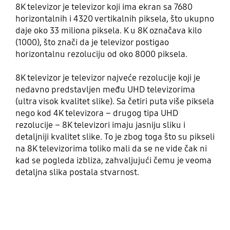
8K televizor je televizor koji ima ekran sa 7680
horizontalnih i 4320 vertikalnih piksela, što ukupno
daje oko 33 miliona piksela. K u 8K označava kilo
(1000), što znači da je televizor postigao
horizontalnu rezoluciju od oko 8000 piksela.
8K televizor je televizor najveće rezolucije koji je
nedavno predstavljen među UHD televizorima
(ultra visok kvalitet slike). Sa četiri puta više piksela
nego kod 4K televizora – drugog tipa UHD
rezolucije – 8K televizori imaju jasniju sliku i
detaljniji kvalitet slike. To je zbog toga što su pikseli
na 8K televizorima toliko mali da se ne vide čak ni
kad se pogleda izbliza, zahvaljujući čemu je veoma
detaljna slika postala stvarnost.