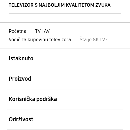
TELEVIZOR S NAJBOLJIM KVALITETOM ZVUKA
Početna
TV i AV
Vodič za kupovinu televizora
Šta je 8K TV?
Otvori
Footer Navigation
Istaknuto
Otvori
Proizvod
Otvori
Korisnička podrška
Otvori
Održivost
Otvori