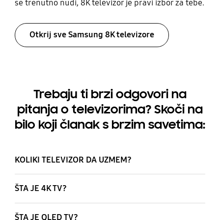
se trenutno nudi, 8K televizor je pravi izbor za tebe.
Otkrij sve Samsung 8K televizore
Trebaju ti brzi odgovori na
pitanja o televizorima? Skoči na
bilo koji članak s brzim savetima:
KOLIKI TELEVIZOR DA UZMEM?
ŠTA JE 4K TV?
ŠTA JE QLED TV?