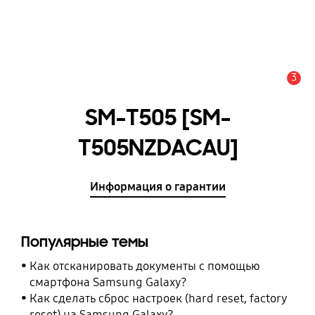
3
Оповещение
SM-T505 [SM-
T505NZDACAU]
Информация о гарантии
Популярные темы
Как отсканировать документы с помощью
смартфона Samsung Galaxy?
Как сделать сброс настроек (hard reset, factory
reset) на Samsung Galaxy?