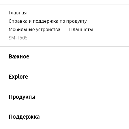
Главная
Справка и поддержка по продукту
Мобильные устройства
Планшеты
SM-T505
открыть
Footer Navigation
Важное
открыть
Explore
открыть
Продукты
открыть
Поддержка
открыть