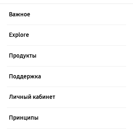
открыть
Footer Navigation
Важное
открыть
Explore
открыть
Продукты
открыть
Поддержка
открыть
Личный кабинет
открыть
Принципы
открыть