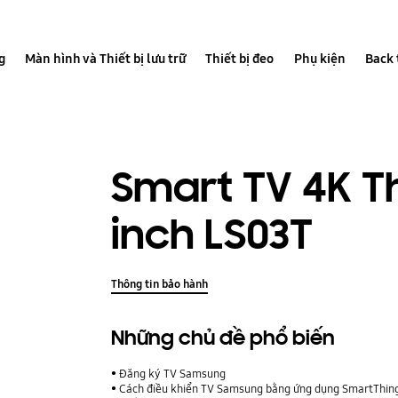
g
Màn hình và Thiết bị lưu trữ
Thiết bị đeo
Phụ kiện
Back 
Smart TV 4K T
inch LS03T
Thông tin bảo hành
Những chủ đề phổ biến
Đăng ký TV Samsung
Cách điều khiển TV Samsung bằng ứng dụng SmartThings 