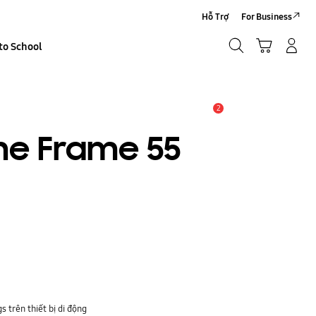
Hỗ Trợ
For Business
Tìm kiếm
Giỏ hàng
to School
Đăng nhập/Đăng ký
Tìm kiếm
2
THÔNG BÁO
he Frame 55
trên thiết bị di động