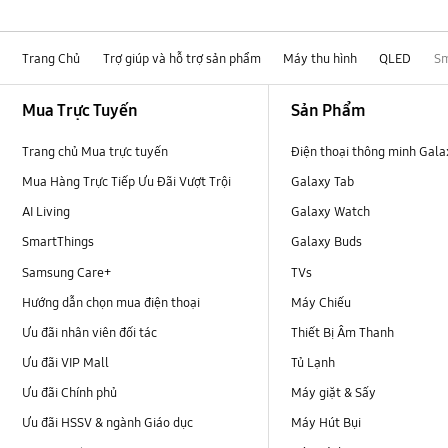
Trang Chủ
Trợ giúp và hỗ trợ sản phẩm
Máy thu hình
QLED
Sm
Footer Navigation
Mua Trực Tuyến
Sản Phẩm
Trang chủ Mua trực tuyến
Điện thoại thông minh Gala
Mua Hàng Trực Tiếp Ưu Đãi Vượt Trội
Galaxy Tab
AI Living
Galaxy Watch
SmartThings
Galaxy Buds
Samsung Care+
TVs
Hướng dẫn chọn mua điện thoại
Máy Chiếu
Ưu đãi nhân viên đối tác
Thiết Bị Âm Thanh
Ưu đãi VIP Mall
Tủ Lạnh
Ưu đãi Chính phủ
Máy giặt & Sấy
Ưu đãi HSSV & ngành Giáo dục
Máy Hút Bụi