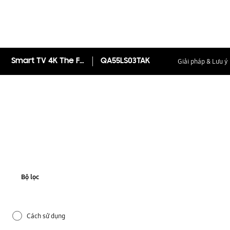
Giải pháp & Lưu ý
Smart TV 4K The Frame 55 inch LS03T
QA55LS03TAK
Bộ lọc
Cách sử dụng