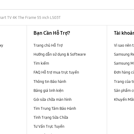
art TV 4K The Frame 55 inch LS03T
Bạn Cần Hỗ Trợ?
Tài khoả
xy
Trang chủ Hỗ Trợ
Vì sao nên
Hướng dẫn sử dụng & Software
Samsung R
Tìm kiếm
Samsung M
FAQ Hỗ trợ mua trực tuyến
Đơn hàng c
Thông tin Bảo hành
Trang của t
Bảng giá linh kiện
Sản phẩm củ
Gói sửa chữa màn hình
Khuyến Mã
Tìm Trung Tâm Bảo Hành
Tình Trạng Sửa Chữa
Tư Vấn Trực Tuyến