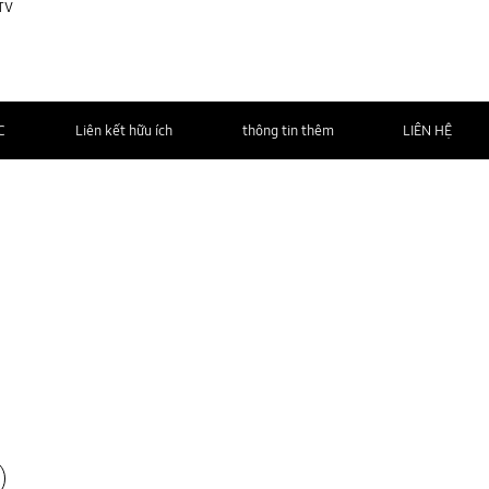
 TV
C
Liên kết hữu ích
thông tin thêm
LIÊN HỆ