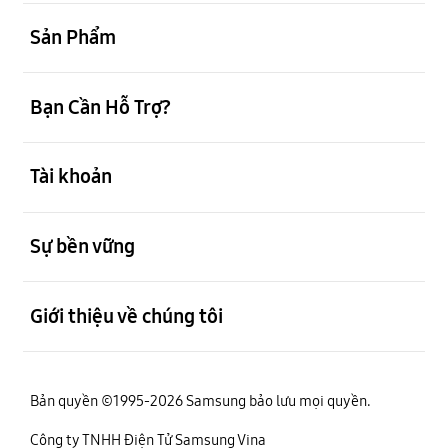
mở
Sản Phẩm
mở
Bạn Cần Hỗ Trợ?
mở
Tài khoản
mở
Sự bền vững
mở
Giới thiệu về chúng tôi
Bản quyền ©1995-2026 Samsung bảo lưu mọi quyền.
Công ty TNHH Điện Tử Samsung Vina