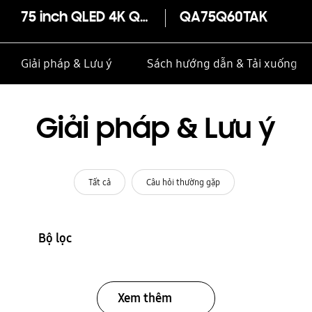
75 inch QLED 4K Q60T
QA75Q60TAK
Giải pháp & Lưu ý
Sách hướng dẫn & Tải xuống
Giải pháp & Lưu ý
Tất cả
Câu hỏi thường gặp
Bộ lọc
Xem thêm