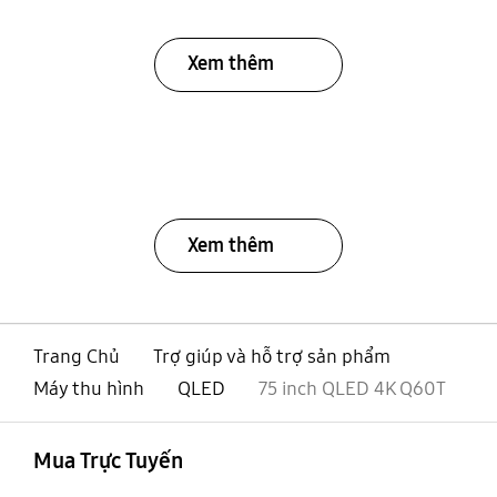
Xem thêm
Xem thêm
Trang Chủ
Trợ giúp và hỗ trợ sản phẩm
Máy thu hình
QLED
75 inch QLED 4K Q60T
mở
Footer Navigation
Mua Trực Tuyến