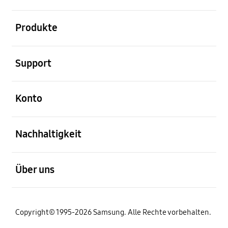
öffnen
Produkte
öffnen
Support
öffnen
Konto
öffnen
Nachhaltigkeit
öffnen
Über uns
Copyright© 1995-2026 Samsung. Alle Rechte vorbehalten.