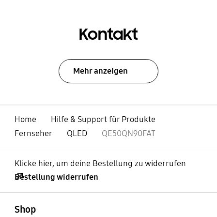
Kontakt
Mehr anzeigen
Home
Hilfe & Support für Produkte
Fernseher
QLED
QE50QN90FAT
Klicke hier, um deine Bestellung zu widerrufen
Bestellung widerrufen
öffnen
Footer Navigation
Shop