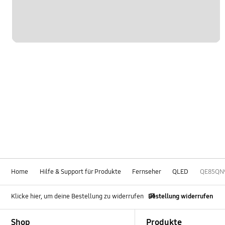
Home
Hilfe & Support für Produkte
Fernseher
QLED
QE85QN
Klicke hier, um deine Bestellung zu widerrufen
Bestellung widerrufen
Footer Navigation
Shop
Produkte