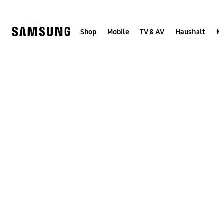
Skip
Skip
to
to
content
accessibility
help
Shop
Mobile
TV & AV
Haushalt