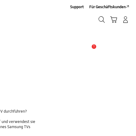
Support
Für Geschäftskunden
Suchen
Warenkorb
Anmelden/Sign-Up
Suchen
1
Wichtiger Hinweis
TV durchführen?
f und verwendest sie
eines Samsung TVs