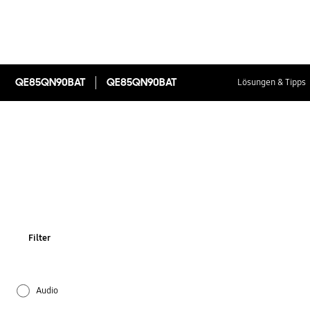
QE85QN90BAT
QE85QN90BAT
Lösungen & Tipps
Filter
Audio