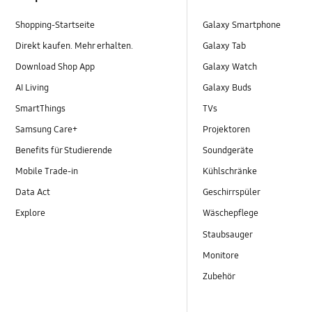
Shopping-Startseite
Galaxy Smartphone
Direkt kaufen. Mehr erhalten.
Galaxy Tab
Download Shop App
Galaxy Watch
AI Living
Galaxy Buds
SmartThings
TVs
Samsung Care+
Projektoren
Benefits für Studierende
Soundgeräte
Mobile Trade-in
Kühlschränke
Data Act
Geschirrspüler
Explore
Wäschepflege
Staubsauger
Monitore
Zubehör