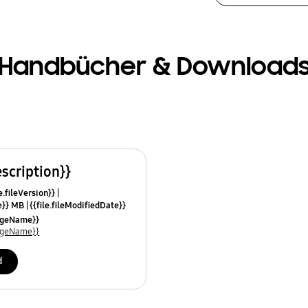
Handbücher & Download
escription}}
e.fileVersion}}
ze}} MB
{{file.fileModifiedDate}}
mes}}
uageName}}
uageName}}
d