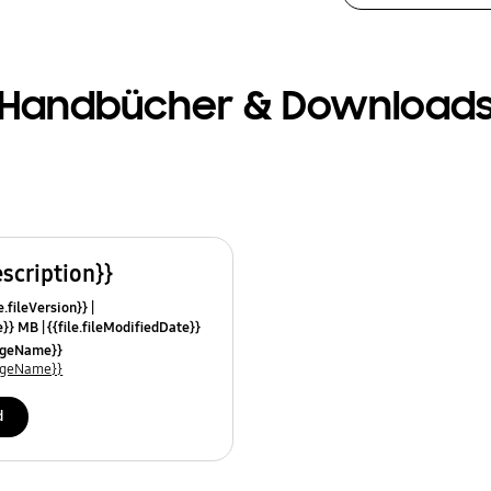
Handbücher & Download
escription}}
e.fileVersion}}
ze}} MB
{{file.fileModifiedDate}}
mes}}
uageName}}
uageName}}
d