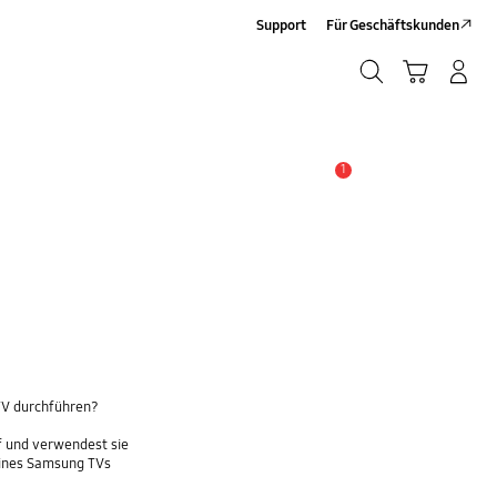
Support
Für Geschäftskunden
Suchen
Warenkorb
Anmelden/Sign-Up
Suchen
1
Wichtiger Hinweis
TV durchführen?
f und verwendest sie
eines Samsung TVs