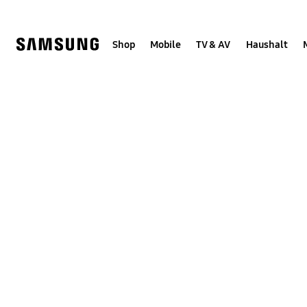
Skip
Skip
to
to
content
accessibility
help
Shop
Mobile
TV & AV
Haushalt