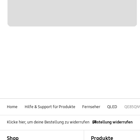
Home
Hilfe & Support für Produkte
Fernseher
QLED
QE85QN
Klicke hier, um deine Bestellung zu widerrufen
Bestellung widerrufen
Footer Navigation
Shop
Produkte