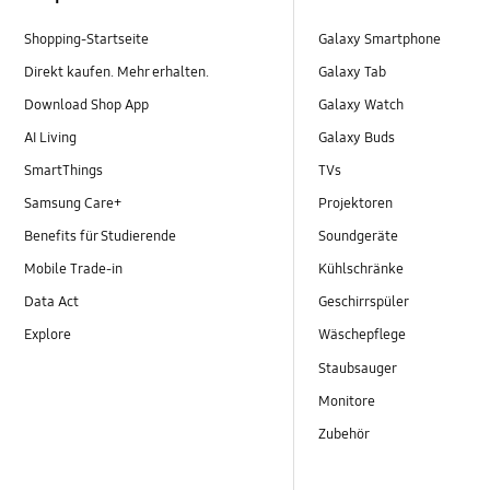
Shopping-Startseite
Galaxy Smartphone
Direkt kaufen. Mehr erhalten.
Galaxy Tab
Download Shop App
Galaxy Watch
AI Living
Galaxy Buds
SmartThings
TVs
Samsung Care+
Projektoren
Benefits für Studierende
Soundgeräte
Mobile Trade-in
Kühlschränke
Data Act
Geschirrspüler
Explore
Wäschepflege
Staubsauger
Monitore
Zubehör