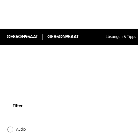
QE85QN95AAT
QE85QN95AAT
Lösungen & Tipps
Filter
Audio