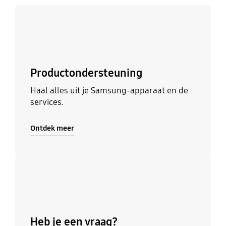
Ontdek meer
Productondersteuning
Haal alles uit je Samsung-apparaat en de
services.
Ontdek meer
Ontdek meer
Heb je een vraag?