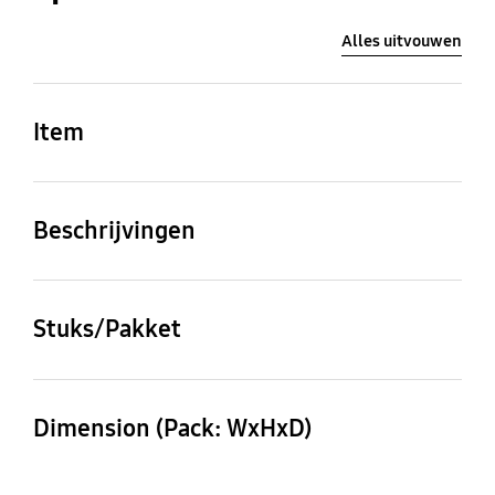
Alles uitvouwen
Item
Long Reach Tool
Beschrijvingen
VS6000KL
Stuks/Pakket
1 st.
Dimension (Pack: WxHxD)
50x550x50 mm