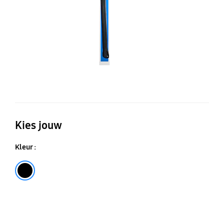
Kies jouw
Kleur :
Black