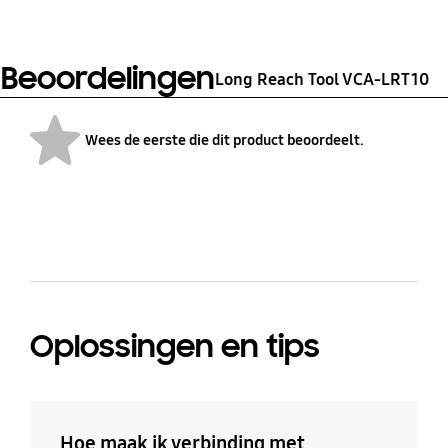
Beoordelingen
Long Reach Tool VCA-LRT10
Wees de eerste die dit product beoordeelt.
bazaarvoice Certification Label
Oplossingen en tips
Hoe maak ik verbinding met