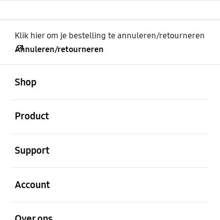
Klik hier om je bestelling te annuleren/retourneren
Annuleren/retourneren
Open
Footer Navigation
Shop
Open
Product
Open
Support
Open
Account
Open
Over ons