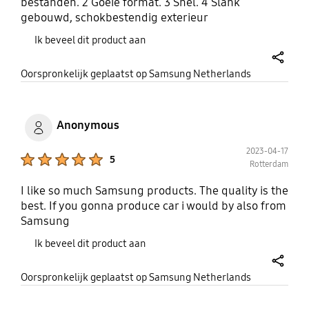
bestanden. 2 Goeie format. 3 Snel. 4 Slank
gebouwd, schokbestendig exterieur
Ik beveel dit product aan
share
Oorspronkelijk geplaatst op Samsung Netherlands
Anonymous
2023-04-17
Product Ratings :
5
Rotterdam
I like so much Samsung products. The quality is the
best. If you gonna produce car i would by also from
Samsung
Ik beveel dit product aan
share
Oorspronkelijk geplaatst op Samsung Netherlands