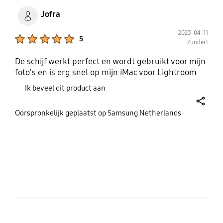
Jofra
2023-04-11
Product Ratings :
5
Zundert
De schijf werkt perfect en wordt gebruikt voor mijn
foto's en is erg snel op mijn iMac voor Lightroom
Ik beveel dit product aan
share
Oorspronkelijk geplaatst op Samsung Netherlands
bazaarvoice Certification Label