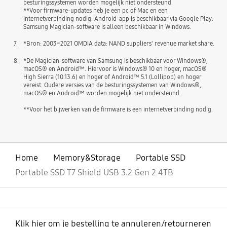
besturingssystemen worden mogelijk niet ondersteund.
**Voor firmware-updates heb je een pc of Mac en een
internetverbinding nodig. Android-app is beschikbaar via Google Play.
Samsung Magician-software is alleen beschikbaar in Windows.
7.
*Bron: 2003~2021 OMDIA data: NAND suppliers' revenue market share.
8.
*De Magician-software van Samsung is beschikbaar voor Windows®,
macOS® en Android™. Hiervoor is Windows® 10 en hoger, macOS®
High Sierra (10.13.6) en hoger of Android™ 5.1 (Lollipop) en hoger
vereist. Oudere versies van de besturingssystemen van Windows®,
macOS® en Android™ worden mogelijk niet ondersteund.
**Voor het bijwerken van de firmware is een internetverbinding nodig.
Home
Memory&Storage
Portable SSD
Portable SSD T7 Shield USB 3.2 Gen 2 4TB
Klik hier om je bestelling te annuleren/retourneren