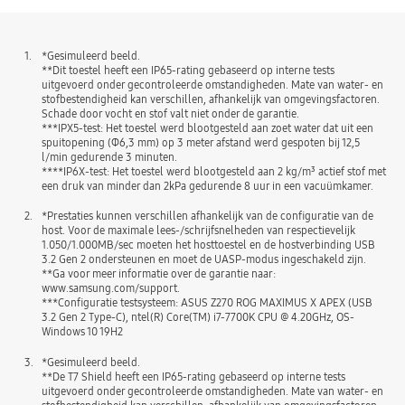
1.
*Gesimuleerd beeld.
**Dit toestel heeft een IP65-rating gebaseerd op interne tests
uitgevoerd onder gecontroleerde omstandigheden. Mate van water- en
stofbestendigheid kan verschillen, afhankelijk van omgevingsfactoren.
Schade door vocht en stof valt niet onder de garantie.
***IPX5-test: Het toestel werd blootgesteld aan zoet water dat uit een
spuitopening (Φ6,3 mm) op 3 meter afstand werd gespoten bij 12,5
l/min gedurende 3 minuten.
****IP6X-test: Het toestel werd blootgesteld aan 2 kg/m³ actief stof met
een druk van minder dan 2kPa gedurende 8 uur in een vacuümkamer.
2.
*Prestaties kunnen verschillen afhankelijk van de configuratie van de
host. Voor de maximale lees-/schrijfsnelheden van respectievelijk
1.050/1.000MB/sec moeten het hosttoestel en de hostverbinding USB
3.2 Gen 2 ondersteunen en moet de UASP-modus ingeschakeld zijn.
**Ga voor meer informatie over de garantie naar:
www.samsung.com/support.
***Configuratie testsysteem: ASUS Z270 ROG MAXIMUS X APEX (USB
3.2 Gen 2 Type-C), ntel(R) Core(TM) i7-7700K CPU @ 4.20GHz, OS-
Windows 10 19H2
3.
*Gesimuleerd beeld.
**De T7 Shield heeft een IP65-rating gebaseerd op interne tests
uitgevoerd onder gecontroleerde omstandigheden. Mate van water- en