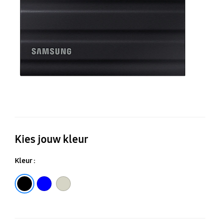
3.
G
2
4T
Kies jouw kleur
Kleur :
Black
Blue
Moonrockbeige