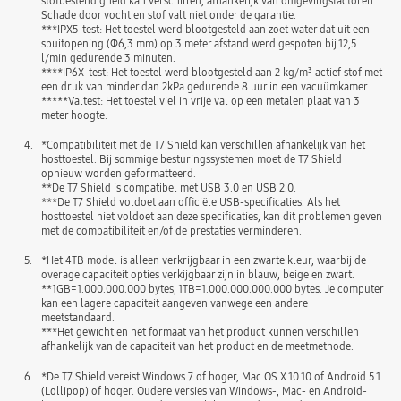
stofbestendigheid kan verschillen, afhankelijk van omgevingsfactoren.
Schade door vocht en stof valt niet onder de garantie.
***IPX5-test: Het toestel werd blootgesteld aan zoet water dat uit een
spuitopening (Φ6,3 mm) op 3 meter afstand werd gespoten bij 12,5
l/min gedurende 3 minuten.
****IP6X-test: Het toestel werd blootgesteld aan 2 kg/m³ actief stof met
een druk van minder dan 2kPa gedurende 8 uur in een vacuümkamer.
*****Valtest: Het toestel viel in vrije val op een metalen plaat van 3
meter hoogte.
4.
*Compatibiliteit met de T7 Shield kan verschillen afhankelijk van het
hosttoestel. Bij sommige besturingssystemen moet de T7 Shield
opnieuw worden geformatteerd.
**De T7 Shield is compatibel met USB 3.0 en USB 2.0.
***De T7 Shield voldoet aan officiële USB-specificaties. Als het
hosttoestel niet voldoet aan deze specificaties, kan dit problemen geven
met de compatibiliteit en/of de prestaties verminderen.
5.
*Het 4TB model is alleen verkrijgbaar in een zwarte kleur, waarbij de
overage capaciteit opties verkijgbaar zijn in blauw, beige en zwart.
**1GB=1.000.000.000 bytes, 1TB=1.000.000.000.000 bytes. Je computer
kan een lagere capaciteit aangeven vanwege een andere
meetstandaard.
***Het gewicht en het formaat van het product kunnen verschillen
afhankelijk van de capaciteit van het product en de meetmethode.
6.
*De T7 Shield vereist Windows 7 of hoger, Mac OS X 10.10 of Android 5.1
(Lollipop) of hoger. Oudere versies van Windows-, Mac- en Android-