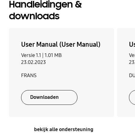
Handleidingen &
downloads
User Manual (User Manual)
U
Versie 1.1 |
1.01 MB
Ver
23.02.2023
23
FRANS
DU
Downloaden
bekijk alle ondersteuning