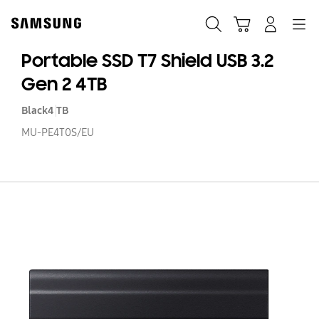
Skip
to
Zoeken
Winkelwagen
Inloggen
Navigation
content
Portable SSD T7 Shield USB 3.2
Gen 2 4TB
Black
4 TB
MU-PE4T0S/EU
Po
SS
T7
Sh
US