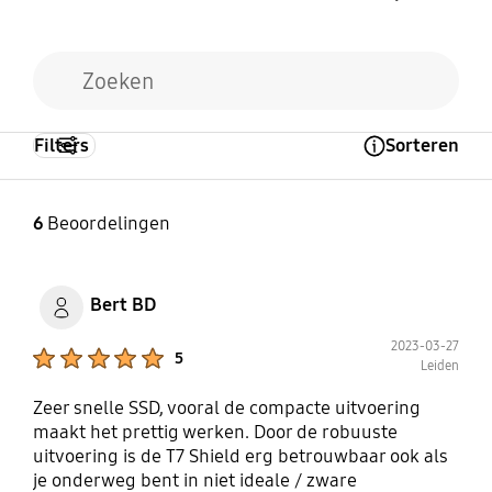
Zie
software en security
Sequentieel lezen: tot
Ondersteund
update
voor meer
1.050 MB/s, sequentieel
informatie.
schrijven: tot 1.000
MB/s (de prestaties
kunnen variëren
afhankelijk van de
Filters
Sorteren
Open Tooltip Layer
systeemomgeving, zelfs
met een USB 3.2-
interface met
6
Beoordelingen
ondersteunende UASP)
Bert BD
Encryption
Beveiliging
2023-03-27
AES 256-bits hardware-
Samsung Portable SSD
Product Ratings :
5
Leiden
encryptie
Software 1.0, Samsung
Magican Software
Zeer snelle SSD, vooral de compacte uitvoering
maakt het prettig werken. Door de robuuste
uitvoering is de T7 Shield erg betrouwbaar ook als
Certificering
RoHS Compliance
je onderweg bent in niet ideale / zware