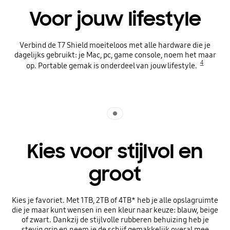
Voor jouw lifestyle
Verbind de T7 Shield moeiteloos met alle hardware die je
dagelijks gebruikt: je Mac, pc, game console, noem het maar
4
op. Portable gemak is onderdeel van jouw lifestyle.
Indicator 1
Kies voor stijlvol en
groot
Kies je favoriet. Met 1TB, 2TB of 4TB* heb je alle opslagruimte
die je maar kunt wensen in een kleur naar keuze: blauw, beige
of zwart. Dankzij de stijlvolle rubberen behuizing heb je
stevig grip en neem je de schijf gemakkelijk overal mee