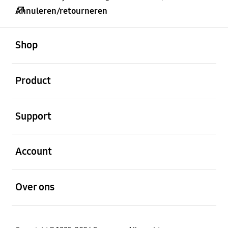
Annuleren/retourneren
Open
Footer Navigation
Shop
Open
Product
Open
Support
Open
Account
Open
Over ons