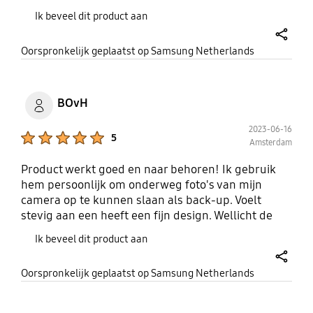
omstandigheden. Zo heb ik waar dan ook altijd
CE, BSMI, KC, VCCI, C-
RoHS2
Ik beveel dit product aan
razendsnel mijn bestanden beschikbaar en genoeg
tick, FCC, IC, UL, TUV,
opslag capaciteit.
CB, EAC, UKCA, BIS
share
Oorspronkelijk geplaatst op Samsung Netherlands
Garantie
BOvH
Beperkte garantie van 3
jaar (ga voor de
2023-06-16
Product Ratings :
5
volledige
Amsterdam
garantieverklaring naar
Product werkt goed en naar behoren! Ik gebruik
http://www.samsung.co
hem persoonlijk om onderweg foto's van mijn
m/support )
camera op te kunnen slaan als back-up. Voelt
stevig aan een heeft een fijn design. Wellicht de
prijs als enige minpunt, maar dan krijg je wel
Ik beveel dit product aan
4TB....
share
Oorspronkelijk geplaatst op Samsung Netherlands