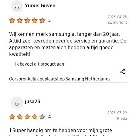
Yunus Guven
2023-04-23
Product Ratings :
5
Zwijndrecht
Wij kennen merk samsung al langer dan 20 jaar.
Altijd zeer tevreden over de service en garantie. De
apparaten en materialen hebben altijd goede
kwaliteit!
Ik beveel dit product aan
share
Oorspronkelijk geplaatst op Samsung Netherlands
jusa23
2023-03-29
Product Ratings :
4
Breda
1 Super handig om te hebben voor mijn grote