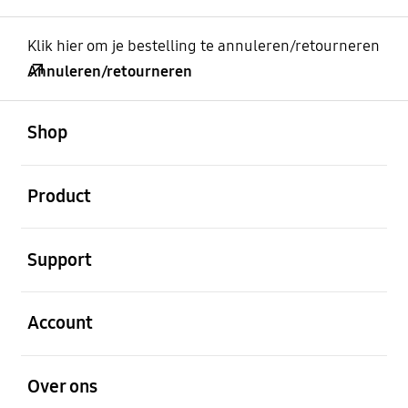
Klik hier om je bestelling te annuleren/retourneren
Annuleren/retourneren
Open
Footer Navigation
Shop
Open
Product
Open
Support
Open
Account
Open
Over ons