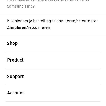
Samsung Find?
Klik hier om je bestelling te annuleren/retourneren
Annuleren/retourneren
Open
Footer Navigation
Shop
Open
Product
Open
Support
Open
Account
Open