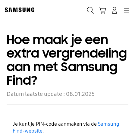
Skip
to
Zoeken
Winkelwagen
Inloggen
Navigation
content
Hoe maak je een
extra vergrendeling
aan met Samsung
Find?
Datum laatste update :
08.01.2025
Je kunt je
PIN-code aanmaken via de
Samsung
Find-website
.