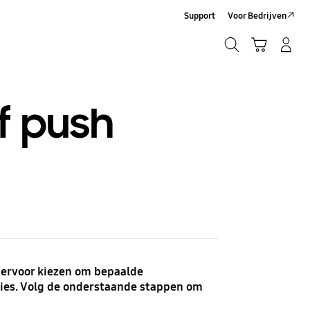
Support
Voor Bedrijven
Zoeken
Winkelwagen
Inloggen/Account maken
Zoeken
f push
e ervoor kiezen om bepaalde
nties. Volg de onderstaande stappen om