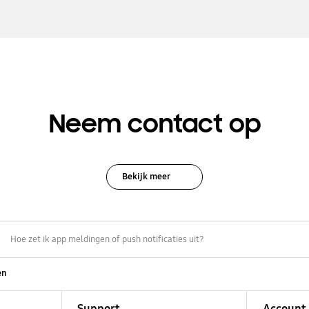
Neem contact op
Bekijk meer
Hoe zet ik app meldingen of push notificaties uit?
en
Support
Account