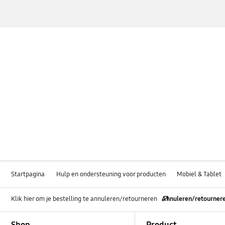
Startpagina
Hulp en ondersteuning voor producten
Mobiel & Tablet
Klik hier om je bestelling te annuleren/retourneren
Annuleren/retourner
Footer Navigation
Shop
Product