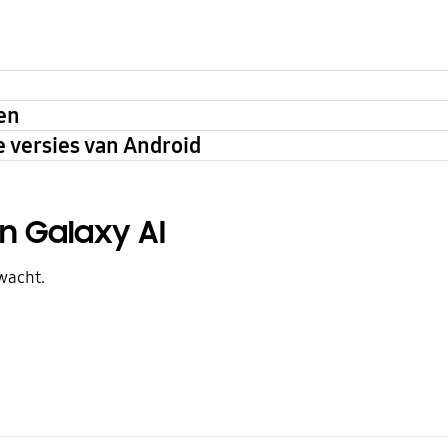
en
 versies van Android
an Galaxy AI
wacht.