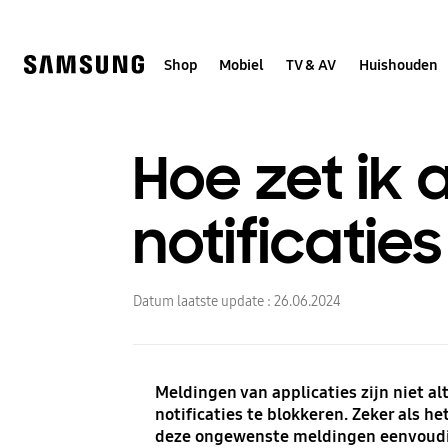
Skip
to
content
Shop
Mobiel
TV & AV
Huishouden
Hoe zet ik
notificaties
Datum laatste update :
26.06.2024
Meldingen van applicaties zijn niet a
notificaties te blokkeren. Zeker als 
deze ongewenste meldingen eenvoudig