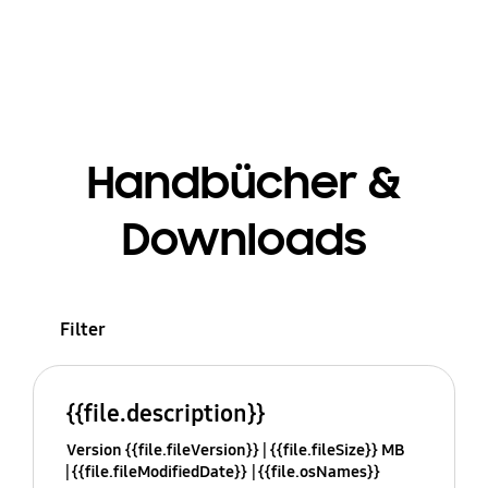
Handbücher &
Downloads
Filter
{{file.description}}
Version {{file.fileVersion}}
{{file.fileSize}} MB
{{file.fileModifiedDate}}
{{file.osNames}}