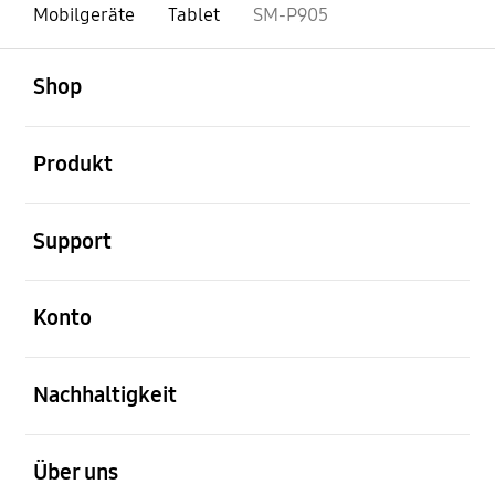
Mobilgeräte
Tablet
SM-P905
öffnen
Footer Navigation
Shop
öffnen
Produkt
öffnen
Support
öffnen
Konto
öffnen
Nachhaltigkeit
öffnen
Über uns