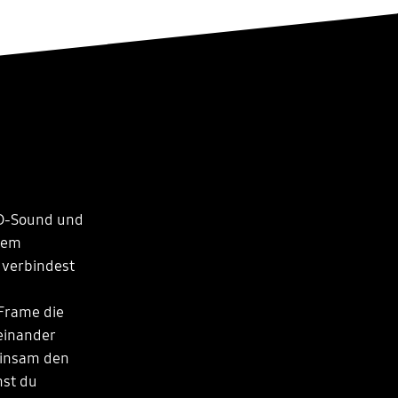
3D-Sound und
nem
 verbindest
Frame die
einander
einsam den
nst du