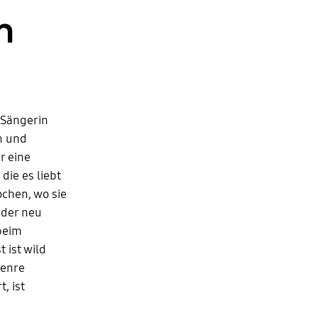
m
 Sängerin
n und
r eine
die es liebt
ochen, wo sie
eder neu
 beim
 ist wild
Genre
, ist