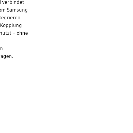
i verbindet
inem Samsung
tegrieren.
r Kopplung
nutzt – ohne
em
ragen.