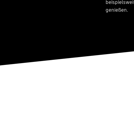
beispielswei
genießen.