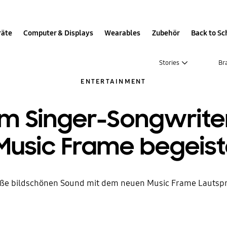
räte
Computer & Displays
Wearables
Zubehör
Back to Sc
Stories
Br
ENTERTAINMENT
 Singer-Songwriteri
usic Frame begeiste
ße bildschönen Sound mit dem neuen Music Frame Lautsp