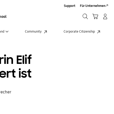
Support
Für Unternehmen
Suchen
Warenkorb
Anmelden/Sign-Up
hool
Suchen
and
Community
Corporate Citizenship
n Elif
rt ist
recher