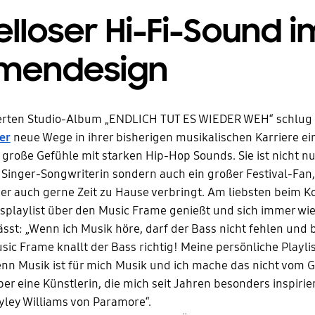
lloser Hi-Fi-Sound i
mendesign
ierten Studio-Album „ENDLICH TUT ES WIEDER WEH“ schlug
er
neue Wege in ihrer bisherigen musikalischen Karriere ei
 große Gefühle mit starken Hip-Hop Sounds. Sie ist nicht nu
 Singer-Songwriterin sondern auch ein großer Festival-Fan, 
ber auch gerne Zeit zu Hause verbringt. Am liebsten beim K
gsplaylist über den Music Frame genießt und sich immer wi
lässt: „Wenn ich Musik höre, darf der Bass nicht fehlen und
c Frame knallt der Bass richtig! Meine persönliche Playlist
nn Musik ist für mich Musik und ich mache das nicht vom 
er eine Künstlerin, die mich seit Jahren besonders inspiriert
yley Williams von Paramore“.