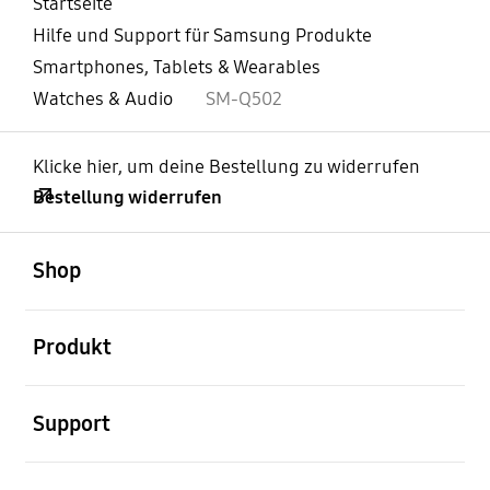
Startseite
Hilfe und Support für Samsung Produkte
Smartphones, Tablets & Wearables
Watches & Audio
SM-Q502
Klicke hier, um deine Bestellung zu widerrufen
Bestellung widerrufen
öffnen
Footer Navigation
Shop
öffnen
Produkt
öffnen
Support
öffnen