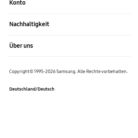
Konto
öffnen
Nachhaltigkeit
öffnen
Über uns
Copyright© 1995-2026 Samsung. Alle Rechte vorbehalten.
Deutschland/Deutsch