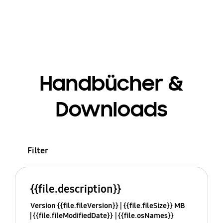
Handbücher &
Downloads
Filter
{{file.description}}
Version {{file.fileVersion}}
{{file.fileSize}} MB
{{file.fileModifiedDate}}
{{file.osNames}}