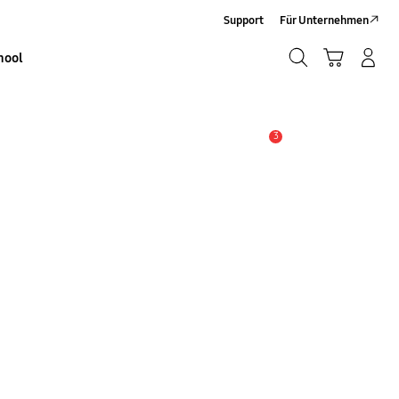
Support
Für Unternehmen
Suchen
Warenkorb
Anmelden/Sign-Up
hool
Suchen
3
Service Hinweis