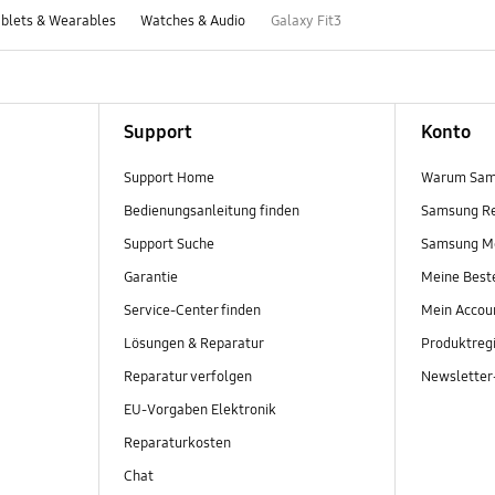
blets & Wearables
Watches & Audio
Galaxy Fit3
Support
Konto
Support Home
Warum Sam
Bedienungsanleitung finden
Samsung R
Support Suche
Samsung M
Garantie
Meine Best
Service-Center finden
Mein Accou
Lösungen & Reparatur
Produktregi
Reparatur verfolgen
Newslette
EU-Vorgaben Elektronik
Reparaturkosten
Chat