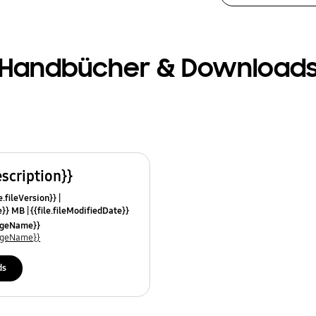
Handbücher & Download
escription}}
e.fileVersion}}
ze}} MB
{{file.fileModifiedDate}}
mes}}
uageName}}
uageName}}
ds