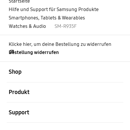
Startseite
Hilfe und Support für Samsung Produkte
Smartphones, Tablets & Wearables
Watches & Audio
SM-R935F
Klicke hier, um deine Bestellung zu widerrufen
Bestellung widerrufen
öffnen
Footer Navigation
Shop
öffnen
Produkt
öffnen
Support
öffnen