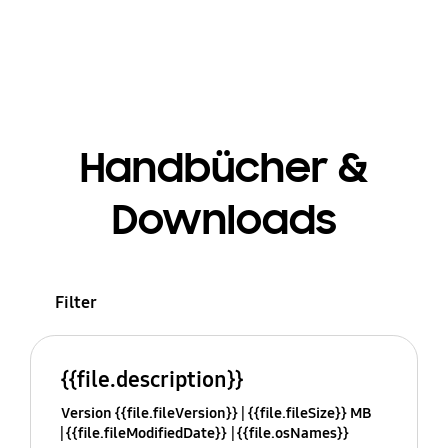
Handbücher &
Downloads
Filter
{{file.description}}
Version {{file.fileVersion}}
{{file.fileSize}} MB
{{file.fileModifiedDate}}
{{file.osNames}}