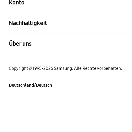
Konto
öffnen
Nachhaltigkeit
öffnen
Über uns
Copyright© 1995-2026 Samsung. Alle Rechte vorbehalten.
Deutschland/Deutsch