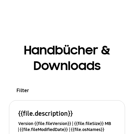
Handbücher &
Downloads
Filter
{{file.description}}
Version {{file.fileVersion}}
{{file.fileSize}} MB
{{file.fileModifiedDate}}
{{file.osNames}}