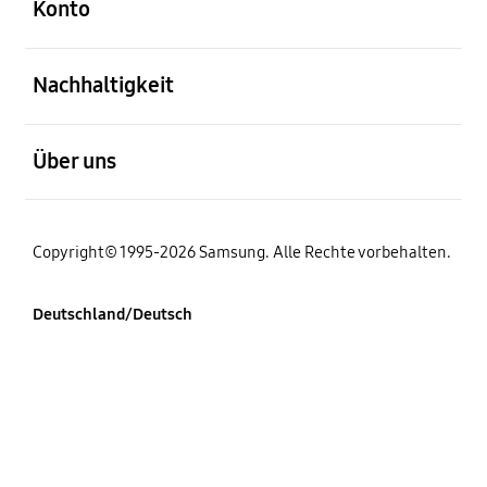
Konto
öffnen
Nachhaltigkeit
öffnen
Über uns
Copyright© 1995-2026 Samsung. Alle Rechte vorbehalten.
Deutschland/Deutsch