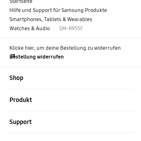
Startseite
Hilfe und Support für Samsung Produkte
Smartphones, Tablets & Wearables
Watches & Audio
SM-R955F
Klicke hier, um deine Bestellung zu widerrufen
Bestellung widerrufen
öffnen
Footer Navigation
Shop
öffnen
Produkt
öffnen
Support
öffnen