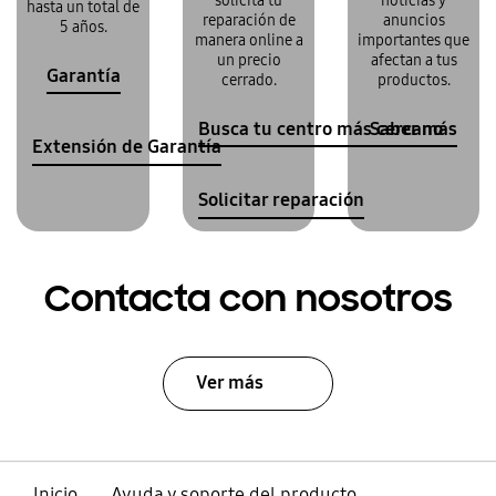
solicita tu
noticias y
hasta un total de
reparación de
anuncios
5 años.
manera online a
importantes que
un precio
afectan a tus
Garantía
cerrado.
productos.
Busca tu centro más cercano
Saber más
Extensión de Garantía
Solicitar reparación
Contacta con nosotros
Ver más
Inicio
Ayuda y soporte del producto