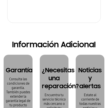
Información Adicional
Garantía
¿Necesitas
Noticias
una
y
Consulta las
condiciones de
reparación?
alertas
garantía.
También puedes
Encuentra tu
Estate al
extender la
servicio técnico
corriente de
garantía legal de
más cercano o
todas nuestras
tu producto