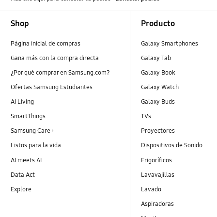
Footer Navigation
Shop
Producto
Página inicial de compras
Galaxy Smartphones
Gana más con la compra directa
Galaxy Tab
¿Por qué comprar en Samsung.com?
Galaxy Book
Ofertas Samsung Estudiantes
Galaxy Watch
AI Living
Galaxy Buds
SmartThings
TVs
Samsung Care+
Proyectores
Listos para la vida
Dispositivos de Sonido
AI meets AI
Frigoríficos
Data Act
Lavavajillas
Explore
Lavado
Aspiradoras