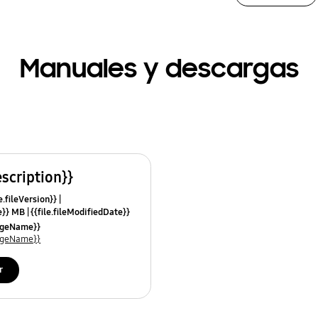
Manuales y descargas
escription}}
e.fileVersion}}
ze}} MB
{{file.fileModifiedDate}}
mes}}
uageName}}
uageName}}
r