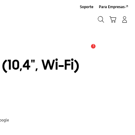
Soporte
Para Empresas
Buscar
Carrito
Iniciar sesión/Crear cuenta
Buscar
3
Alerta
10,4", Wi-Fi)
Google