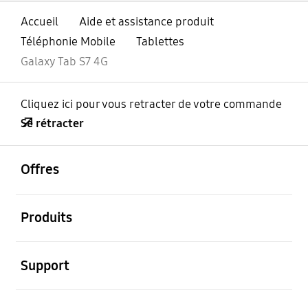
Accueil
Aide et assistance produit
Téléphonie Mobile
Tablettes
Galaxy Tab S7 4G
Cliquez ici pour vous retracter de votre commande
Se rétracter
ouvrir
Footer Navigation
Offres
ouvrir
Produits
ouvrir
Support
ouvrir