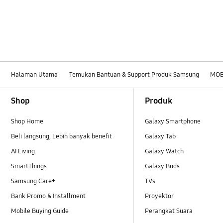
Halaman Utama
Temukan Bantuan & Support Produk Samsung
MOB
Footer Navigation
Shop
Produk
Shop Home
Galaxy Smartphone
Beli langsung, Lebih banyak benefit
Galaxy Tab
AI Living
Galaxy Watch
SmartThings
Galaxy Buds
Samsung Care+
TVs
Bank Promo & Installment
Proyektor
Mobile Buying Guide
Perangkat Suara