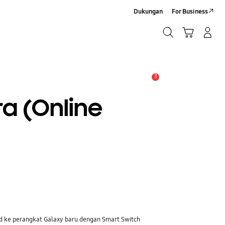
Dukungan
For Business
Cari
Troli
Login/Sign-Up
Cari
3
Pemberitahuan
ra (Online
ad ke perangkat Galaxy baru dengan Smart Switch