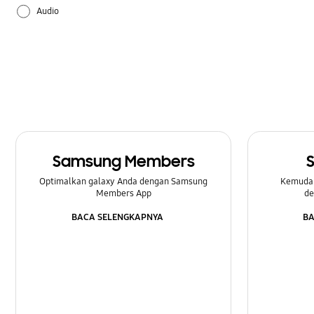
Audio
Baterai
Bluetooth
Daya
Jaringan & WiFi
Samsung Members
Kamera
Optimalkan galaxy Anda dengan Samsung
Kemuda
Members App
de
Lainnya
BACA SELENGKAPNYA
BA
Multimedia
Panggilan & Kontak
Pencadangan & Pemulihan