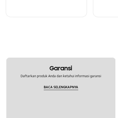
Penguncian
Pengaturan
Peningkatan Perangkat Lunak
Perangkat Keras
Pesan
SNS
Garansi
Samsung Apps
Daftarkan produk Anda dan ketahui informasi garansi
Samsung Hub
BACA SELENGKAPNYA