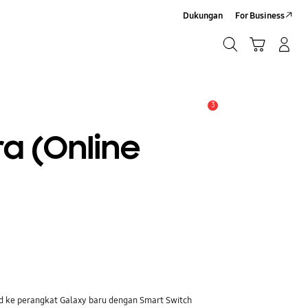
Dukungan
For Business
Cari
Troli
Login/Sign-Up
Cari
3
Pemberitahuan
ra (Online
ad ke perangkat Galaxy baru dengan Smart Switch