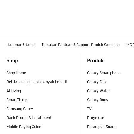
Halaman Utama
Temukan Bantuan & Support Produk Samsung
MOB
Footer Navigation
Shop
Produk
Shop Home
Galaxy Smartphone
Beli langsung, Lebih banyak benefit
Galaxy Tab
AI Living
Galaxy Watch
SmartThings
Galaxy Buds
Samsung Care+
TVs
Bank Promo & Installment
Proyektor
Mobile Buying Guide
Perangkat Suara