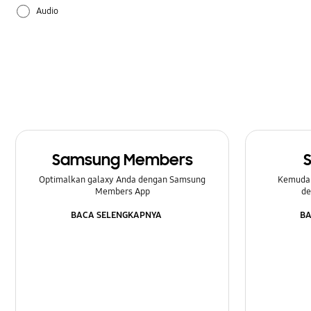
Audio
Baterai
Bluetooth
Daya
Jaringan & WiFi
Samsung Members
Kamera
Optimalkan galaxy Anda dengan Samsung
Kemuda
Members App
de
Lainnya
BACA SELENGKAPNYA
BA
Multimedia
Panggilan & Kontak
Pencadangan & Pemulihan