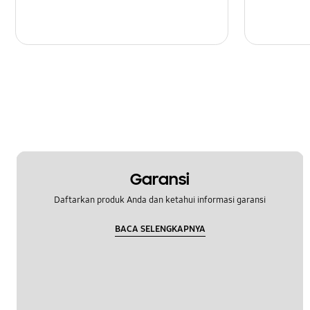
Penguncian
Pengaturan
Peningkatan Perangkat Lunak
Perangkat Keras
Pesan
SNS
Garansi
Samsung Apps
Daftarkan produk Anda dan ketahui informasi garansi
Samsung Hub
BACA SELENGKAPNYA