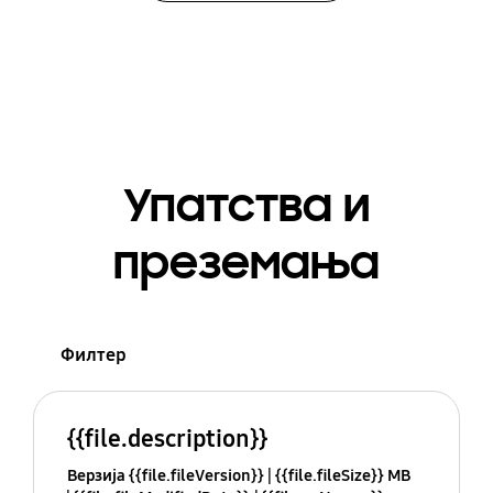
Упатства и
преземања
Филтер
{{file.description}}
Верзија {{file.fileVersion}}
{{file.fileSize}} MB