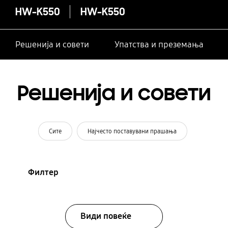
HW-K550
HW-K550
Решенија и совети
Упатства и преземања
Решенија и совети
Сите
Најчесто поставувани прашања
Филтер
Види повеќе