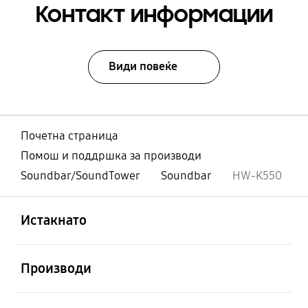
Контакт информации
Види повеќе
Почетна страница
Помош и поддршка за производи
Soundbar/SoundTower
Soundbar
HW-K550
Отвори
Footer Navigation
Истакнато
Отвори
Производи
Отвори