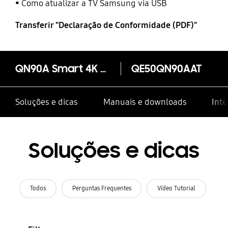
Como atualizar a TV Samsung via USB
Transferir "Declaração de Conformidade (PDF)"
QN90A Smart 4K NEO QLED TV 2021
QE50QN90AAT
Soluções e dicas
Manuais e downloads
Inte
Soluções e dicas
Todos
Perguntas Frequentes
Vídeo Tutorial