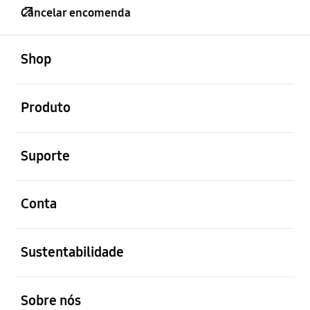
Cancelar encomenda
abrir
Footer Navigation
Shop
abrir
Produto
abrir
Suporte
abrir
Conta
abrir
Sustentabilidade
abrir
Sobre nós