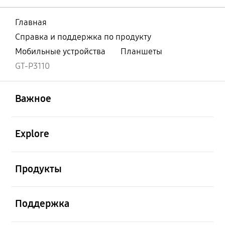
Главная
Справка и поддержка по продукту
Мобильные устройства
Планшеты
GT-P3110
открыть
Footer Navigation
Важное
открыть
Explore
открыть
Продукты
открыть
Поддержка
открыть