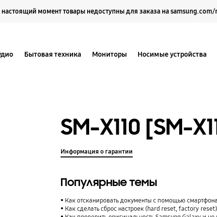
Выберите свое местоположение и язык.
 настоящий момент товары недоступны для заказа на samsung.com/
удио
Бытовая техника
Мониторы
Носимые устройства
SM-X110 [SM-X
Информация о гарантии
Популярные темы
Как отсканировать документы с помощью смартфона
Как сделать сброс настроек (hard reset, factory rese