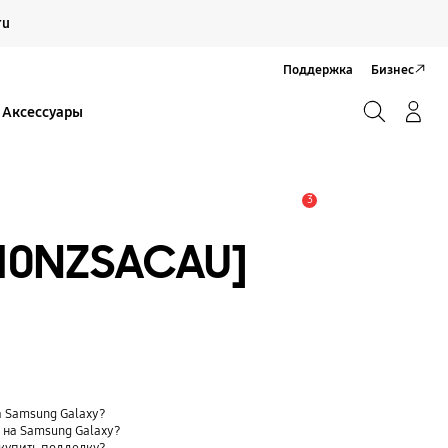
Продолжить
ru
Закрыть
Поддержка
Бизнес
Поиск
Вход/Регистрация
Аксессуары
Поиск
3
Оповещение
110NZSACAU]
 Samsung Galaxy?
t) на Samsung Galaxy?