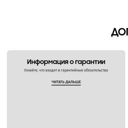
Мультимедийный контент
Настройка
ДО
Обновление
Питание / Зарядка
Приложения
Информация о гарантии
Связь / Сеть / Звонки
Узнайте, что входит в гарантийные обязательства
Сообщения / Почта
ЧИТАТЬ ДАЛЬШЕ
Спецификации / Функции