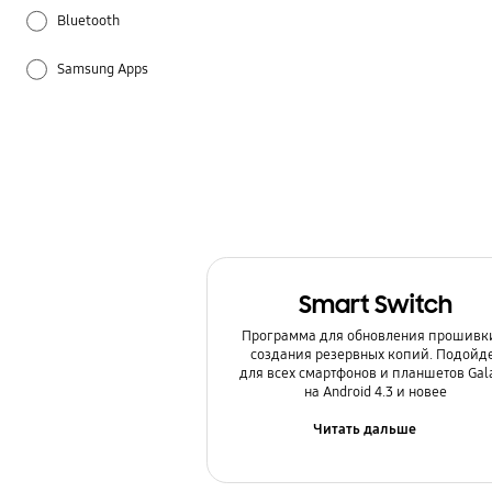
Bluetooth
Samsung Apps
Samsung Hub
Батарея
Беспроводной интернет / Wi-Fi
Блокировка
Smart Switch
Звук / Динамик / Микрофон
Программа для обновления прошивк
создания резервных копий. Подойд
Использование
для всех смартфонов и планшетов Gal
на Android 4.3 и новее
Камера
Читать дальше
Копия данных / Восстановление