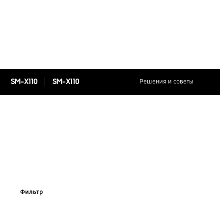
SM-X110
SM-X110
Решения и советы
Фильтр