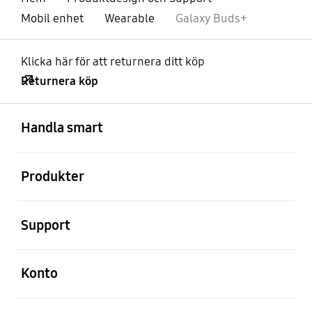
Mobil enhet
Wearable
Galaxy Buds+
Klicka här för att returnera ditt köp
Returnera köp
Öppna
Footer Navigation
Handla smart
Öppna
Produkter
Öppna
Support
Öppna
Konto
Öppna